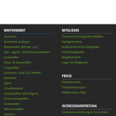
WAFFENMARKT
MITGLIEDER
Übersicht
Ordentliche Mitglieder (Waffen-
Armbrüste & Bögen
Fachgeschäfte)
Blankwaffen (Messer u.ä.)
Außerordentliche Mitglieder
Gas-, Signal-, Schreckschusswaffen
Fördermitglieder
Kurzwaffen
Mitgliedschaft
Deko- & Salutwaffen
Login für Mitglieder
Langwaffen
Luftdruck- und CO2-Waffen
PRESSE
Munition
Pressekontakt
Optik
Pressemeldungen
Schalldämpfer
Waffenrechts-FAQ
Softairwaffen (Airsoftgun)
Ordonnanzwaffen
Vorderlader
INTERESSENVERTRETUNG
Westernwaffen
Interessenvertretung & Positionen
Zubehör