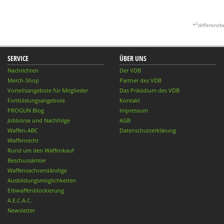
2
*
differenzb
SERVICE
ÜBER UNS
Nachrichten
Der VDB
Merch-Shop
Partner des VDB
Vorteilsangebote für Mitglieder
Das Präsidium des VDB
Fortbildungsangebote
Kontakt
PROGUN Blog
Impressum
Jobbörse und Nachfolge
AGB
Waffen-ABC
Datenschutzerklärung
Waffenrecht
Rund um den Waffenkauf
Beschussämter
Waffensachverständige
Ausbildungsmöglichkeiten
Erbwaffenblockierung
A.E.C.A.C.
Newsletter