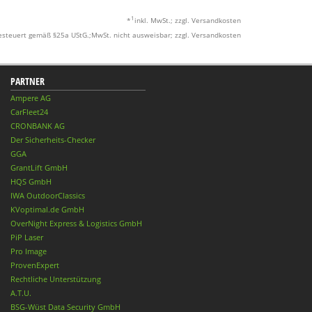
1
*
inkl. MwSt.; zzgl. Versandkosten
esteuert gemäß §25a UStG.;MwSt. nicht ausweisbar; zzgl. Versandkosten
PARTNER
Ampere AG
CarFleet24
CRONBANK AG
Der Sicherheits-Checker
GGA
GrantLift GmbH
HQS GmbH
IWA OutdoorClassics
KVoptimal.de GmbH
OverNight Express & Logistics GmbH
PiP Laser
Pro Image
ProvenExpert
Rechtliche Unterstützung
A.T.U.
BSG-Wüst Data Security GmbH