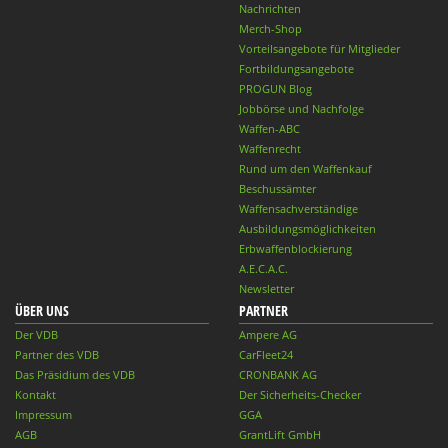
Nachrichten
Merch-Shop
Vorteilsangebote für Mitglieder
Fortbildungsangebote
PROGUN Blog
Jobbörse und Nachfolge
Waffen-ABC
Waffenrecht
Rund um den Waffenkauf
Beschussämter
Waffensachverständige
Ausbildungsmöglichkeiten
Erbwaffenblockierung
A.E.C.A.C.
Newsletter
ÜBER UNS
PARTNER
Der VDB
Ampere AG
Partner des VDB
CarFleet24
Das Präsidium des VDB
CRONBANK AG
Kontakt
Der Sicherheits-Checker
Impressum
GGA
AGB
GrantLift GmbH