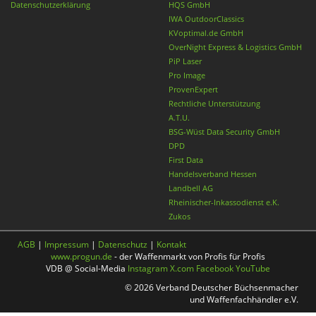
Datenschutzerklärung
HQS GmbH
IWA OutdoorClassics
KVoptimal.de GmbH
OverNight Express & Logistics GmbH
PiP Laser
Pro Image
ProvenExpert
Rechtliche Unterstützung
A.T.U.
BSG-Wüst Data Security GmbH
DPD
First Data
Handelsverband Hessen
Landbell AG
Rheinischer-Inkassodienst e.K.
Zukos
AGB
|
Impressum
|
Datenschutz
|
Kontakt
www.progun.de
- der Waffenmarkt von Profis für Profis
VDB @ Social-Media
Instagram
X.com
Facebook
YouTube
© 2026 Verband Deutscher Büchsenmacher
und Waffenfachhändler e.V.