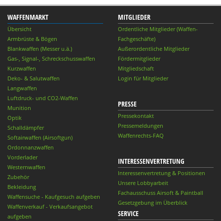
WAFFENMARKT
MITGLIEDER
Übersicht
Ordentliche Mitglieder (Waffen-
Armbrüste & Bögen
Fachgeschäfte)
Blankwaffen (Messer u.ä.)
Außerordentliche Mitglieder
Gas-, Signal-, Schreckschusswaffen
Fördermitglieder
Kurzwaffen
Mitgliedschaft
Deko- & Salutwaffen
Login für Mitglieder
Langwaffen
Luftdruck- und CO2-Waffen
PRESSE
Munition
Pressekontakt
Optik
Pressemeldungen
Schalldämpfer
Waffenrechts-FAQ
Softairwaffen (Airsoftgun)
Ordonnanzwaffen
Vorderlader
INTERESSENVERTRETUNG
Westernwaffen
Interessenvertretung & Positionen
Zubehör
Unsere Lobbyarbeit
Bekleidung
Fachausschuss Airsoft & Paintball
Waffensuche - Kaufgesuch aufgeben
Gesetzgebung im Überblick
Waffenverkauf - Verkaufsangebot
SERVICE
aufgeben