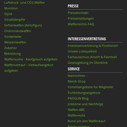
Luftdruck- und CO2-Waffen
PRESSE
Munition
Pressekontakt
Optik
Pressemeldungen
Schalldämpfer
Waffenrechts-FAQ
Softairwaffen (Airsoftgun)
Ordonnanzwaffen
Vorderlader
INTERESSENVERTRETUNG
Westernwaffen
Interessenvertretung & Positionen
Zubehör
Unsere Lobbyarbeit
Bekleidung
Fachausschuss Airsoft & Paintball
Waffensuche - Kaufgesuch aufgeben
Gesetzgebung im Überblick
Waffenverkauf - Verkaufsangebot
SERVICE
aufgeben
Nachrichten
Merch-Shop
Vorteilsangebote für Mitglieder
Fortbildungsangebote
PROGUN Blog
Jobbörse und Nachfolge
Waffen-ABC
Waffenrecht
Rund um den Waffenkauf
Beschussämter