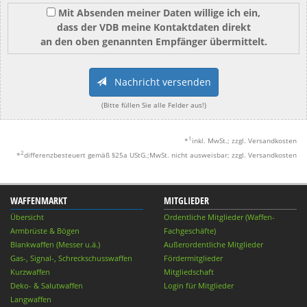
Mit Absenden meiner Daten willige ich ein,
dass der VDB meine Kontaktdaten direkt
an den oben genannten Empfänger übermittelt.
Nachricht versenden
(Bitte füllen Sie alle Felder aus!)
1
*
inkl. MwSt.; zzgl. Versandkosten
2
*
differenzbesteuert gemäß §25a UStG.;MwSt. nicht ausweisbar; zzgl. Versandkosten
WAFFENMARKT
MITGLIEDER
Übersicht
Ordentliche Mitglieder (Waffen-
Armbrüste & Bögen
Fachgeschäfte)
Blankwaffen (Messer u.ä.)
Außerordentliche Mitglieder
Gas-, Signal-, Schreckschusswaffen
Fördermitglieder
Kurzwaffen
Mitgliedschaft
Deko- & Salutwaffen
Login für Mitglieder
Langwaffen