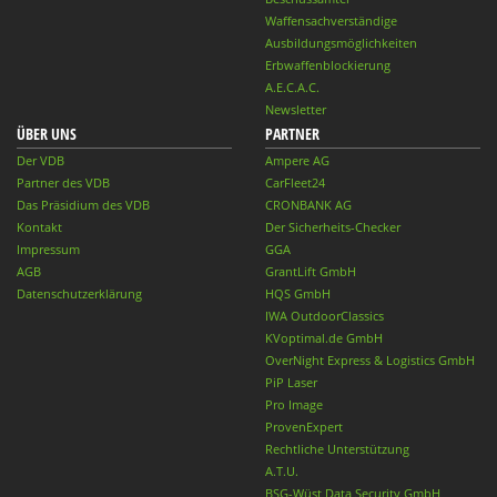
Waffensachverständige
Ausbildungsmöglichkeiten
Erbwaffenblockierung
A.E.C.A.C.
Newsletter
ÜBER UNS
PARTNER
Der VDB
Ampere AG
Partner des VDB
CarFleet24
Das Präsidium des VDB
CRONBANK AG
Kontakt
Der Sicherheits-Checker
Impressum
GGA
AGB
GrantLift GmbH
Datenschutzerklärung
HQS GmbH
IWA OutdoorClassics
KVoptimal.de GmbH
OverNight Express & Logistics GmbH
PiP Laser
Pro Image
ProvenExpert
Rechtliche Unterstützung
A.T.U.
BSG-Wüst Data Security GmbH