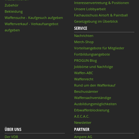
Interessenvertretung & Positionen
Zubehör
Unsere Lobbyarbeit
Bekleidung
Fachausschuss Airsoft & Paintball
Waffensuche - Kaufgesuch aufgeben
Gesetzgebung im Überblick
Waffenverkauf - Verkaufsangebot
SERVICE
aufgeben
Nachrichten
Merch-Shop
Vorteilsangebote für Mitglieder
Fortbildungsangebote
PROGUN Blog
Jobbörse und Nachfolge
Waffen-ABC
Waffenrecht
Rund um den Waffenkauf
Beschussämter
Waffensachverständige
Ausbildungsmöglichkeiten
Erbwaffenblockierung
A.E.C.A.C.
Newsletter
ÜBER UNS
PARTNER
Der VDB
Ampere AG