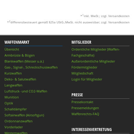
1
*
inkl. MwSt.; zzgl. Versandkosten
2
*
differenzbesteuert gemäß §25a UStG.;MwSt. nicht ausweisbar; zzgl. Versandkosten
WAFFENMARKT
MITGLIEDER
Übersicht
Ordentliche Mitglieder (Waffen-
Armbrüste & Bögen
Fachgeschäfte)
Blankwaffen (Messer u.ä.)
Außerordentliche Mitglieder
Gas-, Signal-, Schreckschusswaffen
Fördermitglieder
Kurzwaffen
Mitgliedschaft
Deko- & Salutwaffen
Login für Mitglieder
Langwaffen
Luftdruck- und CO2-Waffen
PRESSE
Munition
Pressekontakt
Optik
Pressemeldungen
Schalldämpfer
Waffenrechts-FAQ
Softairwaffen (Airsoftgun)
Ordonnanzwaffen
Vorderlader
INTERESSENVERTRETUNG
Westernwaffen