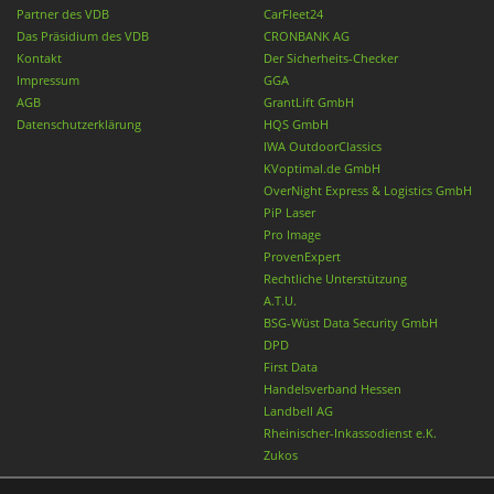
Partner des VDB
CarFleet24
Das Präsidium des VDB
CRONBANK AG
Kontakt
Der Sicherheits-Checker
Impressum
GGA
AGB
GrantLift GmbH
Datenschutzerklärung
HQS GmbH
IWA OutdoorClassics
KVoptimal.de GmbH
OverNight Express & Logistics GmbH
PiP Laser
Pro Image
ProvenExpert
Rechtliche Unterstützung
A.T.U.
BSG-Wüst Data Security GmbH
DPD
First Data
Handelsverband Hessen
Landbell AG
Rheinischer-Inkassodienst e.K.
Zukos