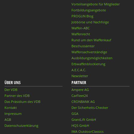
Vorteilsangebote für Mitglieder
Fortbildungsangebote
PROGUN Blog
Jobbörse und Nachfolge
Waffen-ABC
Waffenrecht
Rund um den Waffenkauf
Beschussämter
Waffensachverständige
Ausbildungsmöglichkeiten
Erbwaffenblockierung
A.E.C.A.C.
Newsletter
ÜBER UNS
PARTNER
Der VDB
Ampere AG
Partner des VDB
CarFleet24
Das Präsidium des VDB
CRONBANK AG
Kontakt
Der Sicherheits-Checker
Impressum
GGA
AGB
GrantLift GmbH
Datenschutzerklärung
HQS GmbH
IWA OutdoorClassics