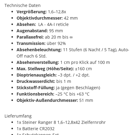
Technische Daten
Vergrößerung:
1,6–12,8x
Objektivdurchmesser:
42 mm
Absehen:
LA - 4A-I reticle
Augenabstand:
95 mm
Parallaxefrei:
ab 20 m bis ∞
Transmission:
über 92%
Absehenbeleuchtung:
11 Stufen (6 Nacht / 5 Tag), Auto-
Off nach 6 Std.
Absehenverstellung:
1 cm pro Klick auf 100 m
Max. Stellweg (Höhe/Seite):
±160 cm
Dioptrienausgleich:
–3 dpt. / +2 dpt.
Druckwasserdicht:
bis 1 m
Stickstoff-Füllung:
ja (gegen Beschlagen)
Funktionsbereich:
–25 °C bis +63 °C
Objektiv-Außendurchmesser:
51 mm
Lieferumfang
1x Steiner Ranger 8 1,6–12,8x42 Zielfernrohr
1x Batterie CR2032
1x Schutzkappen-Set