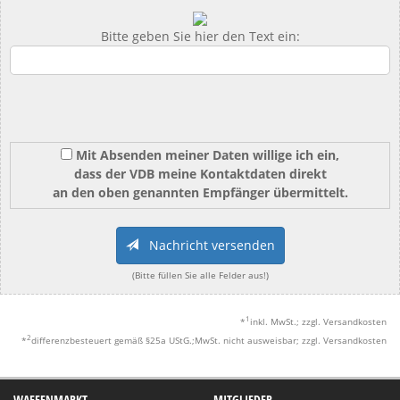
Bitte geben Sie hier den Text ein:
Mit Absenden meiner Daten willige ich ein,
dass der VDB meine Kontaktdaten direkt
an den oben genannten Empfänger übermittelt.
Nachricht versenden
(Bitte füllen Sie alle Felder aus!)
1
*
inkl. MwSt.; zzgl. Versandkosten
2
*
differenzbesteuert gemäß §25a UStG.;MwSt. nicht ausweisbar; zzgl. Versandkosten
WAFFENMARKT
MITGLIEDER