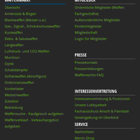
Übersicht
Ordentliche Mitglieder (Waffen-
Armbrüste & Bögen
Fachgeschäfte)
Blankwaffen (Messer u.ä.)
Außerordentliche Mitglieder
Gas-, Signal-, Schreckschusswaffen
Fördermitglieder
Kurzwaffen
Mitgliedschaft
Deko- & Salutwaffen
Login für Mitglieder
Langwaffen
Luftdruck- und CO2-Waffen
PRESSE
Munition
Pressekontakt
Optik
Pressemeldungen
Schalldämpfer
Waffenrechts-FAQ
Softairwaffen (Airsoftgun)
Ordonnanzwaffen
Vorderlader
INTERESSENVERTRETUNG
Westernwaffen
Interessenvertretung & Positionen
Zubehör
Unsere Lobbyarbeit
Bekleidung
Fachausschuss Airsoft & Paintball
Waffensuche - Kaufgesuch aufgeben
Gesetzgebung im Überblick
Waffenverkauf - Verkaufsangebot
SERVICE
aufgeben
Nachrichten
Merch-Shop