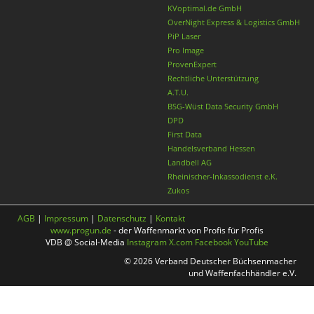
KVoptimal.de GmbH
OverNight Express & Logistics GmbH
PiP Laser
Pro Image
ProvenExpert
Rechtliche Unterstützung
A.T.U.
BSG-Wüst Data Security GmbH
DPD
First Data
Handelsverband Hessen
Landbell AG
Rheinischer-Inkassodienst e.K.
Zukos
AGB
|
Impressum
|
Datenschutz
|
Kontakt
www.progun.de
- der Waffenmarkt von Profis für Profis
VDB @ Social-Media
Instagram
X.com
Facebook
YouTube
© 2026 Verband Deutscher Büchsenmacher
und Waffenfachhändler e.V.