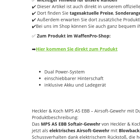
✔️ Dieser Artikel ist auch direkt in unserem offiziell
✔️ Dort finden Sie
tagesaktuelle Preise
,
Sonderang
✔️ Außerdem erwarten Sie dort zusätzliche Produktb
✔️Bei uns im Shop können Sie auch ganz bequem ih
✅
Zum Produkt im WaffenPro-Shop:
➡️
Hier kommen Sie direkt zum Prudukt
Dual Power-System
einschiebbarer Hinterschaft
inklusive Akku und Ladegerät
Heckler & Koch MP5 A5 EBB – Airsoft-Gewehr mit D
Produktbeschreibung:
Das
MP5 A5 EBB Softair-Gewehr
von Heckler & Koch
jetzt als
elektrisches Airsoft-Gewehr
mit
Blowback
Schussverhalten dank elektrischem Rückstoß, die 