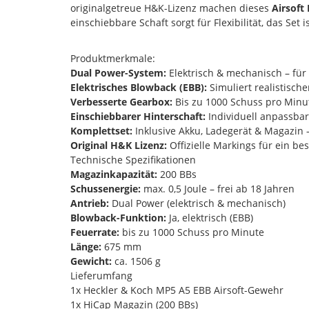
originalgetreue H&K-Lizenz machen dieses
Airsoft
einschiebbare Schaft sorgt für Flexibilität, das Set 
Produktmerkmale:
Dual Power-System:
Elektrisch & mechanisch – für 
Elektrisches Blowback (EBB):
Simuliert realistisch
Verbesserte Gearbox:
Bis zu 1000 Schuss pro Minut
Einschiebbarer Hinterschaft:
Individuell anpassbar
Komplettset:
Inklusive Akku, Ladegerät & Magazin –
Original H&K Lizenz:
Offizielle Markings für ein bes
Technische Spezifikationen
Magazinkapazität:
200 BBs
Schussenergie:
max. 0,5 Joule – frei ab 18 Jahren
Antrieb:
Dual Power (elektrisch & mechanisch)
Blowback-Funktion:
Ja, elektrisch (EBB)
Feuerrate:
bis zu 1000 Schuss pro Minute
Länge:
675 mm
Gewicht:
ca. 1506 g
Lieferumfang
1x Heckler & Koch MP5 A5 EBB Airsoft-Gewehr
1x HiCap Magazin (200 BBs)