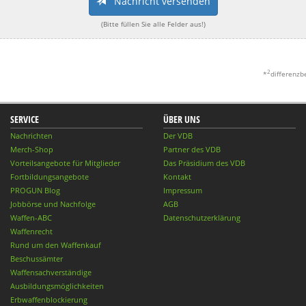
Nachricht versenden
(Bitte füllen Sie alle Felder aus!)
2
*
differenzb
SERVICE
ÜBER UNS
Nachrichten
Der VDB
Merch-Shop
Partner des VDB
Vorteilsangebote für Mitglieder
Das Präsidium des VDB
Fortbildungsangebote
Kontakt
PROGUN Blog
Impressum
Jobbörse und Nachfolge
AGB
Waffen-ABC
Datenschutzerklärung
Waffenrecht
Rund um den Waffenkauf
Beschussämter
Waffensachverständige
Ausbildungsmöglichkeiten
Erbwaffenblockierung