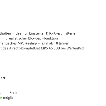
halten – ideal für Einsteiger & Fortgeschrittene
mit realistischer Blowback-Funktion
entisches MP5-Feeling – legal ab 18 Jahren
zt das Airsoft-Komplettset MP5 A5 EBB bei WaffenPro!
port
um in Zerbst
er
möglich