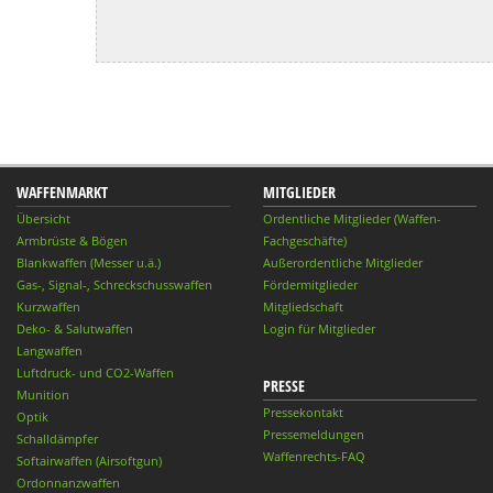
WAFFENMARKT
MITGLIEDER
Übersicht
Ordentliche Mitglieder (Waffen-
Armbrüste & Bögen
Fachgeschäfte)
Blankwaffen (Messer u.ä.)
Außerordentliche Mitglieder
Gas-, Signal-, Schreckschusswaffen
Fördermitglieder
Kurzwaffen
Mitgliedschaft
Deko- & Salutwaffen
Login für Mitglieder
Langwaffen
Luftdruck- und CO2-Waffen
PRESSE
Munition
Pressekontakt
Optik
Pressemeldungen
Schalldämpfer
Waffenrechts-FAQ
Softairwaffen (Airsoftgun)
Ordonnanzwaffen