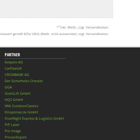
1
*
inkl. MwSt.; zzgl. Versandkosten
esteuert gemäß §25a UStG.;MwSt. nicht ausweisbar; zzgl. Versandkosten
PARTNER
Ampere AG
CarFleet24
CRONBANK AG
Der Sicherheits-Checker
GGA
GrantLift GmbH
HQS GmbH
IWA OutdoorClassics
KVoptimal.de GmbH
OverNight Express & Logistics GmbH
PiP Laser
Pro Image
ProvenExpert