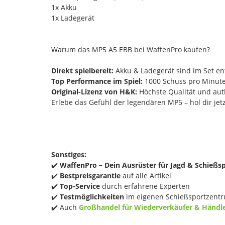
1x Akku
1x Ladegerät
Warum das MP5 A5 EBB bei WaffenPro kaufen?
Direkt spielbereit:
Akku & Ladegerät sind im Set ent
Top Performance im Spiel:
1000 Schuss pro Minute 
Original-Lizenz von H&K:
Höchste Qualität und auth
Erlebe das Gefühl der legendären MP5 – hol dir jet
Sonstiges:
✔️
WaffenPro – Dein Ausrüster für Jagd & Schießs
✔️
Bestpreisgarantie
auf alle Artikel
✔️
Top-Service
durch erfahrene Experten
✔️
Testmöglichkeiten
im eigenen Schießsportzentr
✔️ Auch
Großhandel für Wiederverkäufer & Händl