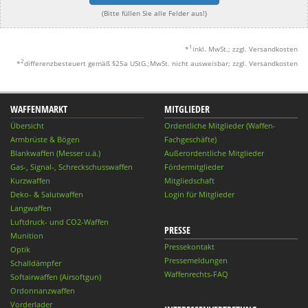
(Bitte füllen Sie alle Felder aus!)
1
*
inkl. MwSt.; zzgl. Versandkosten
2
*
differenzbesteuert gemäß §25a UStG.;MwSt. nicht ausweisbar; zzgl. Versandkosten
WAFFENMARKT
MITGLIEDER
Übersicht
Ordentliche Mitglieder (Waffen-
Armbrüste & Bögen
Fachgeschäfte)
Blankwaffen (Messer u.ä.)
Außerordentliche Mitglieder
Gas-, Signal-, Schreckschusswaffen
Fördermitglieder
Kurzwaffen
Mitgliedschaft
Deko- & Salutwaffen
Login für Mitglieder
Langwaffen
Luftdruck- und CO2-Waffen
PRESSE
Munition
Pressekontakt
Optik
Pressemeldungen
Schalldämpfer
Waffenrechts-FAQ
Softairwaffen (Airsoftgun)
Ordonnanzwaffen
Vorderlader