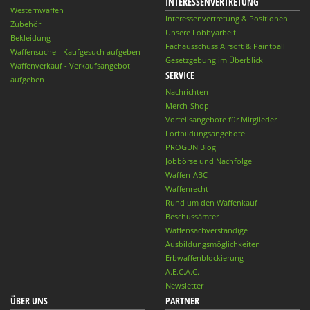
INTERESSENVERTRETUNG
Westernwaffen
Interessenvertretung & Positionen
Zubehör
Unsere Lobbyarbeit
Bekleidung
Fachausschuss Airsoft & Paintball
Waffensuche - Kaufgesuch aufgeben
Gesetzgebung im Überblick
Waffenverkauf - Verkaufsangebot
SERVICE
aufgeben
Nachrichten
Merch-Shop
Vorteilsangebote für Mitglieder
Fortbildungsangebote
PROGUN Blog
Jobbörse und Nachfolge
Waffen-ABC
Waffenrecht
Rund um den Waffenkauf
Beschussämter
Waffensachverständige
Ausbildungsmöglichkeiten
Erbwaffenblockierung
A.E.C.A.C.
Newsletter
ÜBER UNS
PARTNER