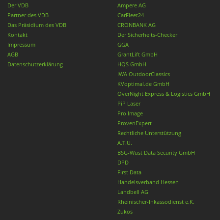
Der VDB
Ampere AG
Partner des VDB
CarFleet24
Das Präsidium des VDB
CRONBANK AG
Kontakt
Der Sicherheits-Checker
Impressum
GGA
AGB
GrantLift GmbH
Datenschutzerklärung
HQS GmbH
IWA OutdoorClassics
KVoptimal.de GmbH
OverNight Express & Logistics GmbH
PiP Laser
Pro Image
ProvenExpert
Rechtliche Unterstützung
A.T.U.
BSG-Wüst Data Security GmbH
DPD
First Data
Handelsverband Hessen
Landbell AG
Rheinischer-Inkassodienst e.K.
Zukos