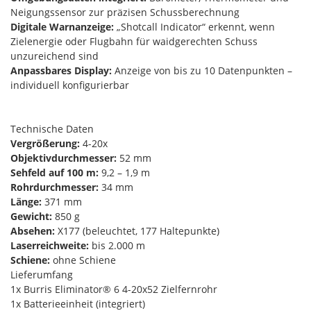
Neigungssensor zur präzisen Schussberechnung
Digitale Warnanzeige:
„Shotcall Indicator“ erkennt, wenn
Zielenergie oder Flugbahn für waidgerechten Schuss
unzureichend sind
Anpassbares Display:
Anzeige von bis zu 10 Datenpunkten –
individuell konfigurierbar
Technische Daten
Vergrößerung:
4-20x
Objektivdurchmesser:
52 mm
Sehfeld auf 100 m:
9,2 – 1,9 m
Rohrdurchmesser:
34 mm
Länge:
371 mm
Gewicht:
850 g
Absehen:
X177 (beleuchtet, 177 Haltepunkte)
Laserreichweite:
bis 2.000 m
Schiene:
ohne Schiene
Lieferumfang
1x Burris Eliminator® 6 4-20x52 Zielfernrohr
1x Batterieeinheit (integriert)