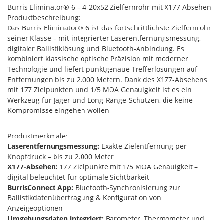
Burris Eliminator® 6 – 4-20x52 Zielfernrohr mit X177 Absehen
Produktbeschreibung:
Das Burris Eliminator® 6 ist das fortschrittlichste Zielfernrohr
seiner Klasse – mit integrierter Laserentfernungsmessung,
digitaler Ballistiklösung und Bluetooth-Anbindung. Es
kombiniert klassische optische Präzision mit moderner
Technologie und liefert punktgenaue Trefferlösungen auf
Entfernungen bis zu 2.000 Metern. Dank des X177-Absehens
mit 177 Zielpunkten und 1/5 MOA Genauigkeit ist es ein
Werkzeug für Jäger und Long-Range-Schützen, die keine
Kompromisse eingehen wollen.
Produktmerkmale:
Laserentfernungsmessung:
Exakte Zielentfernung per
Knopfdruck – bis zu 2.000 Meter
X177-Absehen:
177 Zielpunkte mit 1/5 MOA Genauigkeit –
digital beleuchtet für optimale Sichtbarkeit
BurrisConnect App:
Bluetooth-Synchronisierung zur
Ballistikdatenübertragung & Konfiguration von
Anzeigeoptionen
Umgebungsdaten integriert:
Barometer, Thermometer und