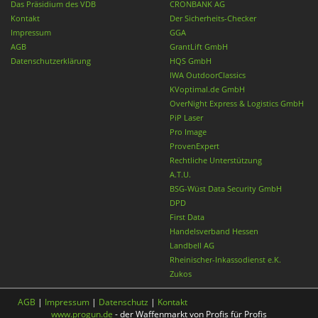
Das Präsidium des VDB
CRONBANK AG
Kontakt
Der Sicherheits-Checker
Impressum
GGA
AGB
GrantLift GmbH
Datenschutzerklärung
HQS GmbH
IWA OutdoorClassics
KVoptimal.de GmbH
OverNight Express & Logistics GmbH
PiP Laser
Pro Image
ProvenExpert
Rechtliche Unterstützung
A.T.U.
BSG-Wüst Data Security GmbH
DPD
First Data
Handelsverband Hessen
Landbell AG
Rheinischer-Inkassodienst e.K.
Zukos
AGB
|
Impressum
|
Datenschutz
|
Kontakt
www.progun.de
- der Waffenmarkt von Profis für Profis