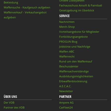
Unsere Lobbyarbeit
Bekleidung
Fachausschuss Airsoft & Paintball
Waffensuche - Kaufgesuch aufgeben
Gesetzgebung im Überblick
Waffenverkauf - Verkaufsangebot
SERVICE
aufgeben
Nachrichten
Merch-Shop
Vorteilsangebote für Mitglieder
Fortbildungsangebote
PROGUN Blog
Jobbörse und Nachfolge
Waffen-ABC
Waffenrecht
Rund um den Waffenkauf
Beschussämter
Waffensachverständige
Ausbildungsmöglichkeiten
Erbwaffenblockierung
A.E.C.A.C.
Newsletter
ÜBER UNS
PARTNER
Der VDB
Ampere AG
Partner des VDB
CarFleet24