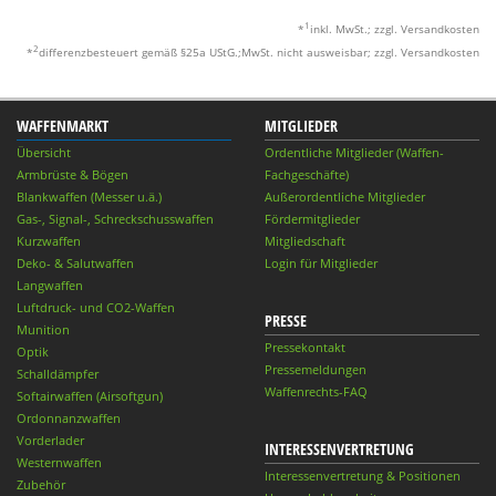
1
*
inkl. MwSt.; zzgl. Versandkosten
2
*
differenzbesteuert gemäß §25a UStG.;MwSt. nicht ausweisbar; zzgl. Versandkosten
WAFFENMARKT
MITGLIEDER
Übersicht
Ordentliche Mitglieder (Waffen-
Armbrüste & Bögen
Fachgeschäfte)
Blankwaffen (Messer u.ä.)
Außerordentliche Mitglieder
Gas-, Signal-, Schreckschusswaffen
Fördermitglieder
Kurzwaffen
Mitgliedschaft
Deko- & Salutwaffen
Login für Mitglieder
Langwaffen
Luftdruck- und CO2-Waffen
PRESSE
Munition
Pressekontakt
Optik
Pressemeldungen
Schalldämpfer
Waffenrechts-FAQ
Softairwaffen (Airsoftgun)
Ordonnanzwaffen
Vorderlader
INTERESSENVERTRETUNG
Westernwaffen
Interessenvertretung & Positionen
Zubehör