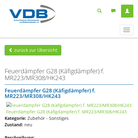
Navig
ein-/
zurück zur Übersicht
Feuerdämpfer G28 (Käfigdämpfer) f.
MR223/MR308/HK243
Feuerdämpfer G28 (Käfigdämpfer) f.
MR223/MR308/HK243
Kategorie:
Zubehör - Sonstiges
Zustand:
neu
Beschreibung: