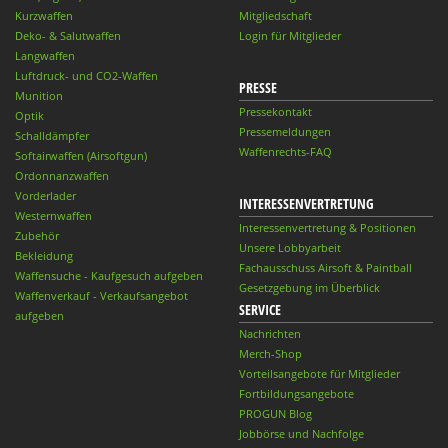
Kurzwaffen
Mitgliedschaft
Deko- & Salutwaffen
Login für Mitglieder
Langwaffen
Luftdruck- und CO2-Waffen
PRESSE
Munition
Pressekontakt
Optik
Pressemeldungen
Schalldämpfer
Waffenrechts-FAQ
Softairwaffen (Airsoftgun)
Ordonnanzwaffen
Vorderlader
INTERESSENVERTRETUNG
Westernwaffen
Interessenvertretung & Positionen
Zubehör
Unsere Lobbyarbeit
Bekleidung
Fachausschuss Airsoft & Paintball
Waffensuche - Kaufgesuch aufgeben
Gesetzgebung im Überblick
Waffenverkauf - Verkaufsangebot
SERVICE
aufgeben
Nachrichten
Merch-Shop
Vorteilsangebote für Mitglieder
Fortbildungsangebote
PROGUN Blog
Jobbörse und Nachfolge