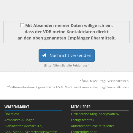
Mit Absenden meiner Daten willige ich ein,
dass der VDB meine Kontaktdaten direkt
an den oben genannten Empfänger übermittelt.
Nachricht versenden
(Bitte füllen Sie alle Felder aus!)
1
*
inkl. MwSt.; zzgl. Versandkosten
2
*
differenzbesteuert gemäß §25a UStG.;MwSt. nicht ausweisbar; zzgl. Versandkosten
WAFFENMARKT
MITGLIEDER
Übersicht
Ordentliche Mitglieder (Waffen-
Armbrüste & Bögen
Fachgeschäfte)
Blankwaffen (Messer u.ä.)
Außerordentliche Mitglieder
Gas-, Signal-, Schreckschusswaffen
Fördermitglieder