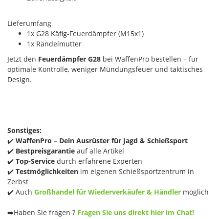
Lieferumfang
1x G28 Käfig-Feuerdämpfer (M15x1)
1x Rändelmutter
Jetzt den
Feuerdämpfer G28
bei WaffenPro bestellen – für
optimale Kontrolle, weniger Mündungsfeuer und taktisches
Design.
Sonstiges:
✔️
WaffenPro – Dein Ausrüster für Jagd & Schießsport
✔️
Bestpreisgarantie
auf alle Artikel
✔️
Top-Service
durch erfahrene Experten
✔️
Testmöglichkeiten
im eigenen Schießsportzentrum in
Zerbst
✔️ Auch
Großhandel für Wiederverkäufer & Händler
möglich
➡️Haben Sie fragen ?
Fragen Sie uns direkt hier im Chat!