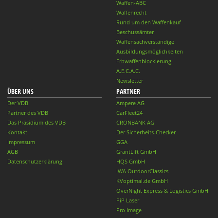
Waffen-ABC
Waffenrecht
Rund um den Waffenkauf
Beschussämter
Waffensachverständige
Ausbildungsmöglichkeiten
Erbwaffenblockierung
A.E.C.A.C.
Newsletter
ÜBER UNS
PARTNER
Der VDB
Ampere AG
Partner des VDB
CarFleet24
Das Präsidium des VDB
CRONBANK AG
Kontakt
Der Sicherheits-Checker
Impressum
GGA
AGB
GrantLift GmbH
Datenschutzerklärung
HQS GmbH
IWA OutdoorClassics
KVoptimal.de GmbH
OverNight Express & Logistics GmbH
PiP Laser
Pro Image