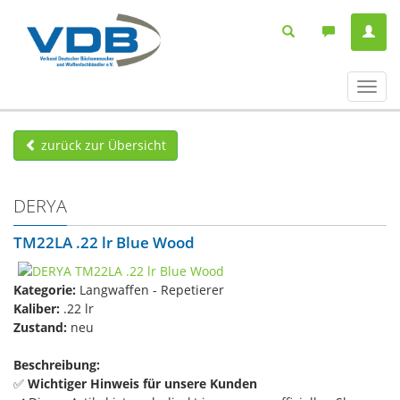
Navig
ein-/
zurück zur Übersicht
DERYA
TM22LA .22 lr Blue Wood
Kategorie:
Langwaffen - Repetierer
Kaliber:
.22 lr
Zustand:
neu
Beschreibung:
✅
Wichtiger Hinweis für unsere Kunden