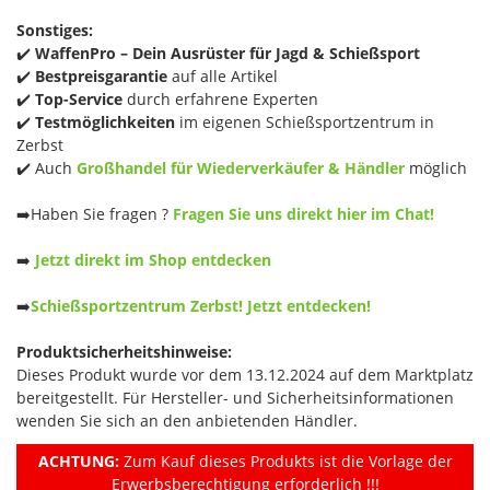
Sonstiges:
✔️
WaffenPro – Dein Ausrüster für Jagd & Schießsport
✔️
Bestpreisgarantie
auf alle Artikel
✔️
Top-Service
durch erfahrene Experten
✔️
Testmöglichkeiten
im eigenen Schießsportzentrum in
Zerbst
✔️ Auch
Großhandel für Wiederverkäufer & Händler
möglich
➡️Haben Sie fragen ?
Fragen Sie uns direkt hier im Chat!
➡️
Jetzt direkt im Shop entdecken
➡️
Schießsportzentrum Zerbst! Jetzt entdecken!
Produktsicherheitshinweise:
Dieses Produkt wurde vor dem 13.12.2024 auf dem Marktplatz
bereitgestellt. Für Hersteller- und Sicherheitsinformationen
wenden Sie sich an den anbietenden Händler.
ACHTUNG:
Zum Kauf dieses Produkts ist die Vorlage der
Erwerbsberechtigung erforderlich !!!