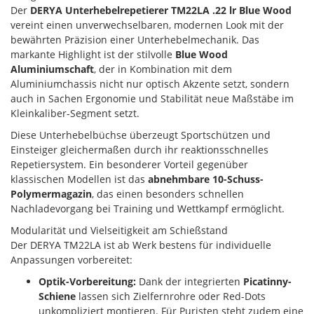
Der
DERYA Unterhebelrepetierer TM22LA .22 lr Blue Wood
vereint einen unverwechselbaren, modernen Look mit der
bewährten Präzision einer Unterhebelmechanik. Das
markante Highlight ist der stilvolle
Blue Wood
Aluminiumschaft
, der in Kombination mit dem
Aluminiumchassis nicht nur optisch Akzente setzt, sondern
auch in Sachen Ergonomie und Stabilität neue Maßstäbe im
Kleinkaliber-Segment setzt.
Diese Unterhebelbüchse überzeugt Sportschützen und
Einsteiger gleichermaßen durch ihr reaktionsschnelles
Repetiersystem. Ein besonderer Vorteil gegenüber
klassischen Modellen ist das
abnehmbare 10-Schuss-
Polymermagazin
, das einen besonders schnellen
Nachladevorgang bei Training und Wettkampf ermöglicht.
Modularität und Vielseitigkeit am Schießstand
Der DERYA TM22LA ist ab Werk bestens für individuelle
Anpassungen vorbereitet:
Optik-Vorbereitung:
Dank der integrierten
Picatinny-
Schiene
lassen sich Zielfernrohre oder Red-Dots
unkompliziert montieren. Für Puristen steht zudem eine