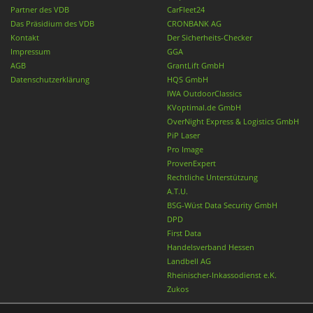
Partner des VDB
CarFleet24
Das Präsidium des VDB
CRONBANK AG
Kontakt
Der Sicherheits-Checker
Impressum
GGA
AGB
GrantLift GmbH
Datenschutzerklärung
HQS GmbH
IWA OutdoorClassics
KVoptimal.de GmbH
OverNight Express & Logistics GmbH
PiP Laser
Pro Image
ProvenExpert
Rechtliche Unterstützung
A.T.U.
BSG-Wüst Data Security GmbH
DPD
First Data
Handelsverband Hessen
Landbell AG
Rheinischer-Inkassodienst e.K.
Zukos