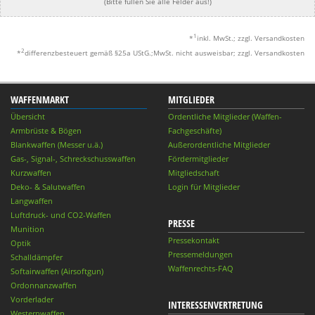
(Bitte füllen Sie alle Felder aus!)
1
*
inkl. MwSt.; zzgl. Versandkosten
2
*
differenzbesteuert gemäß §25a UStG.;MwSt. nicht ausweisbar; zzgl. Versandkosten
WAFFENMARKT
MITGLIEDER
Übersicht
Ordentliche Mitglieder (Waffen-
Armbrüste & Bögen
Fachgeschäfte)
Blankwaffen (Messer u.ä.)
Außerordentliche Mitglieder
Gas-, Signal-, Schreckschusswaffen
Fördermitglieder
Kurzwaffen
Mitgliedschaft
Deko- & Salutwaffen
Login für Mitglieder
Langwaffen
Luftdruck- und CO2-Waffen
PRESSE
Munition
Pressekontakt
Optik
Pressemeldungen
Schalldämpfer
Waffenrechts-FAQ
Softairwaffen (Airsoftgun)
Ordonnanzwaffen
Vorderlader
INTERESSENVERTRETUNG
Westernwaffen