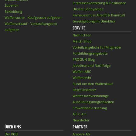
Interessenvertretung & Positionen
Zubehör
Unsere Lobbyarbeit
Bekleidung
Fachausschuss Airsoft & Paintball
Waffensuche - Kaufgesuch aufgeben
Gesetzgebung im Überblick
Waffenverkauf - Verkaufsangebot
SERVICE
aufgeben
Nachrichten
Merch-Shop
Vorteilsangebote für Mitglieder
Fortbildungsangebote
PROGUN Blog
Jobbörse und Nachfolge
Waffen-ABC
Waffenrecht
Rund um den Waffenkauf
Beschussämter
Waffensachverständige
Ausbildungsmöglichkeiten
Erbwaffenblockierung
A.E.C.A.C.
Newsletter
ÜBER UNS
PARTNER
Der VDB
Ampere AG