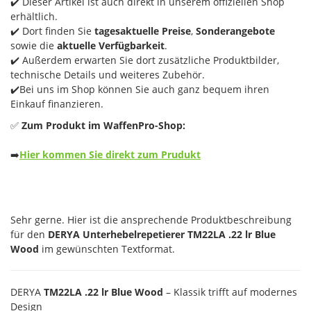
✔️ Dieser Artikel ist auch direkt in unserem offiziellen Shop
erhältlich.
✔️ Dort finden Sie
tagesaktuelle Preise
,
Sonderangebote
sowie die
aktuelle Verfügbarkeit
.
✔️ Außerdem erwarten Sie dort zusätzliche Produktbilder,
technische Details und weiteres Zubehör.
✔️Bei uns im Shop können Sie auch ganz bequem ihren
Einkauf finanzieren.
✅
Zum Produkt im WaffenPro-Shop:
➡️
Hier kommen Sie direkt zum Prudukt
Sehr gerne. Hier ist die ansprechende Produktbeschreibung
für den
DERYA Unterhebelrepetierer TM22LA .22 lr Blue
Wood
im gewünschten Textformat.
DERYA
TM22LA .22 lr Blue Wood
– Klassik trifft auf modernes
Design