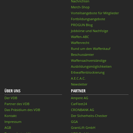
Nachrichten
Merch-Shop
Vorteilsangebote für Mitglieder
Fortbildungsangebote
PROGUN Blog
Jobbörse und Nachfolge
Waffen-ABC
Waffenrecht
Rund um den Waffenkauf
Beschussämter
Waffensachverständige
Ausbildungsmöglichkeiten
Erbwaffenblockierung
A.E.C.A.C.
Newsletter
ÜBER UNS
PARTNER
Der VDB
Ampere AG
Partner des VDB
CarFleet24
Das Präsidium des VDB
CRONBANK AG
Kontakt
Der Sicherheits-Checker
Impressum
GGA
AGB
GrantLift GmbH