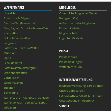
WAFFENMARKT
MITGLIEDER
Übersicht
Ordentliche Mitglieder (Waffen-
Armbrüste & Bögen
Fachgeschäfte)
Blankwaffen (Messer u.ä.)
Außerordentliche Mitglieder
Gas-, Signal-, Schreckschusswaffen
Fördermitglieder
Kurzwaffen
Mitgliedschaft
Deko- & Salutwaffen
Login für Mitglieder
Langwaffen
Luftdruck- und CO2-Waffen
PRESSE
Munition
Pressekontakt
Optik
Pressemeldungen
Schalldämpfer
Waffenrechts-FAQ
Softairwaffen (Airsoftgun)
Ordonnanzwaffen
Vorderlader
INTERESSENVERTRETUNG
Westernwaffen
Interessenvertretung & Positionen
Zubehör
Unsere Lobbyarbeit
Bekleidung
Fachausschuss Airsoft & Paintball
Waffensuche - Kaufgesuch aufgeben
Gesetzgebung im Überblick
Waffenverkauf - Verkaufsangebot
SERVICE
aufgeben