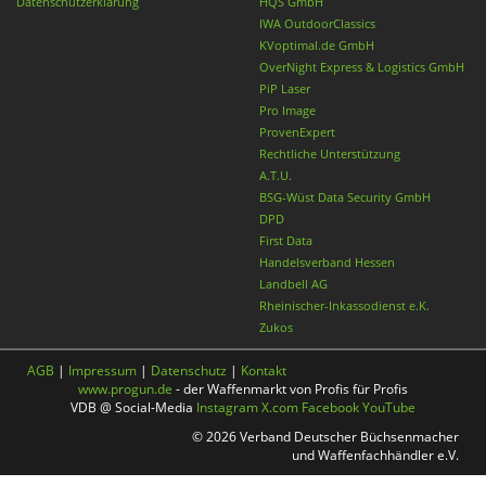
Datenschutzerklärung
HQS GmbH
IWA OutdoorClassics
KVoptimal.de GmbH
OverNight Express & Logistics GmbH
PiP Laser
Pro Image
ProvenExpert
Rechtliche Unterstützung
A.T.U.
BSG-Wüst Data Security GmbH
DPD
First Data
Handelsverband Hessen
Landbell AG
Rheinischer-Inkassodienst e.K.
Zukos
AGB
|
Impressum
|
Datenschutz
|
Kontakt
www.progun.de
- der Waffenmarkt von Profis für Profis
VDB @ Social-Media
Instagram
X.com
Facebook
YouTube
© 2026 Verband Deutscher Büchsenmacher
und Waffenfachhändler e.V.