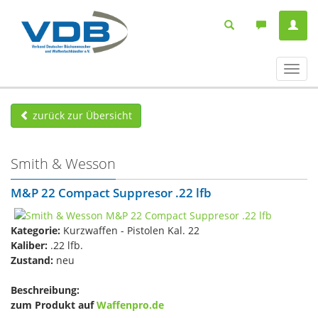
Navig
ein-/
zurück zur Übersicht
Smith & Wesson
M&P 22 Compact Suppresor .22 lfb
Kategorie:
Kurzwaffen - Pistolen Kal. 22
Kaliber:
.22 lfb.
Zustand:
neu
Beschreibung:
zum Produkt auf
Waffenpro.de