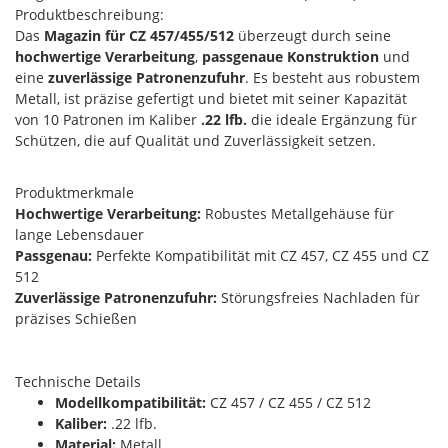
Produktbeschreibung:
Das
Magazin für CZ 457/455/512
überzeugt durch seine
hochwertige Verarbeitung
,
passgenaue Konstruktion
und
eine
zuverlässige Patronenzufuhr
. Es besteht aus robustem
Metall, ist präzise gefertigt und bietet mit seiner Kapazität
von 10 Patronen im Kaliber
.22 lfb.
die ideale Ergänzung für
Schützen, die auf Qualität und Zuverlässigkeit setzen.
Produktmerkmale
Hochwertige Verarbeitung:
Robustes Metallgehäuse für
lange Lebensdauer
Passgenau:
Perfekte Kompatibilität mit CZ 457, CZ 455 und CZ
512
Zuverlässige Patronenzufuhr:
Störungsfreies Nachladen für
präzises Schießen
Technische Details
Modellkompatibilität:
CZ 457 / CZ 455 / CZ 512
Kaliber:
.22 lfb.
Material:
Metall