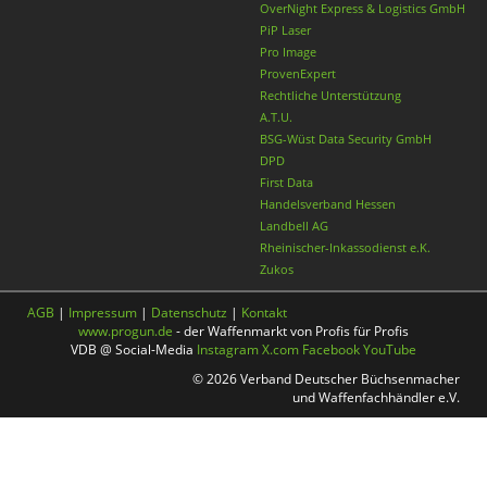
OverNight Express & Logistics GmbH
PiP Laser
Pro Image
ProvenExpert
Rechtliche Unterstützung
A.T.U.
BSG-Wüst Data Security GmbH
DPD
First Data
Handelsverband Hessen
Landbell AG
Rheinischer-Inkassodienst e.K.
Zukos
AGB
|
Impressum
|
Datenschutz
|
Kontakt
www.progun.de
- der Waffenmarkt von Profis für Profis
VDB @ Social-Media
Instagram
X.com
Facebook
YouTube
© 2026 Verband Deutscher Büchsenmacher
und Waffenfachhändler e.V.