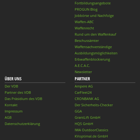
Fortbildungsangebote
PROGUN Blog
Jobbörse und Nachfolge
Waffen-ABC
Waffenrecht
Rund um den Waffenkauf
Beschussämter
Waffensachverständige
Ausbildungsmöglichkeiten
Erbwaffenblockierung
A.E.C.A.C.
Newsletter
ÜBER UNS
PARTNER
Der VDB
Ampere AG
Partner des VDB
CarFleet24
Das Präsidium des VDB
CRONBANK AG
Kontakt
Der Sicherheits-Checker
Impressum
GGA
AGB
GrantLift GmbH
Datenschutzerklärung
HQS GmbH
IWA OutdoorClassics
KVoptimal.de GmbH