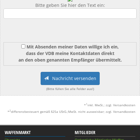
Bitte geben Sie hier den Text ein:
Mit Absenden meiner Daten willige ich ein,
dass der VDB meine Kontaktdaten direkt
an den oben genannten Empfänger übermittelt.
Nachricht versenden
(Bitte füllen Sie alle Felder aus!)
1
*
inkl. MwSt.; zzgl. Versandkosten
2
*
differenzbesteuert gemäß §25a UStG.;MwSt. nicht ausweisbar; zzgl. Versandkosten
WAFFENMARKT
MITGLIEDER
Übersicht
Ordentliche Mitglieder (Waffen-