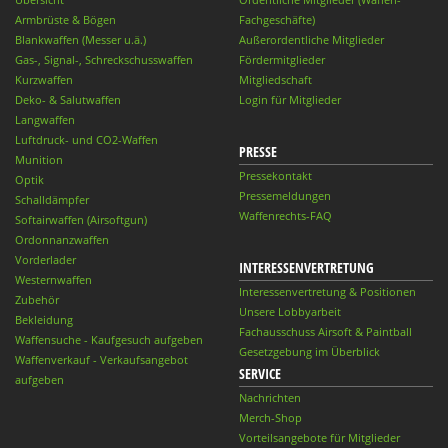
Armbrüste & Bögen
Fachgeschäfte)
Blankwaffen (Messer u.ä.)
Außerordentliche Mitglieder
Gas-, Signal-, Schreckschusswaffen
Fördermitglieder
Kurzwaffen
Mitgliedschaft
Deko- & Salutwaffen
Login für Mitglieder
Langwaffen
Luftdruck- und CO2-Waffen
PRESSE
Munition
Pressekontakt
Optik
Pressemeldungen
Schalldämpfer
Waffenrechts-FAQ
Softairwaffen (Airsoftgun)
Ordonnanzwaffen
Vorderlader
INTERESSENVERTRETUNG
Westernwaffen
Interessenvertretung & Positionen
Zubehör
Unsere Lobbyarbeit
Bekleidung
Fachausschuss Airsoft & Paintball
Waffensuche - Kaufgesuch aufgeben
Gesetzgebung im Überblick
Waffenverkauf - Verkaufsangebot
SERVICE
aufgeben
Nachrichten
Merch-Shop
Vorteilsangebote für Mitglieder