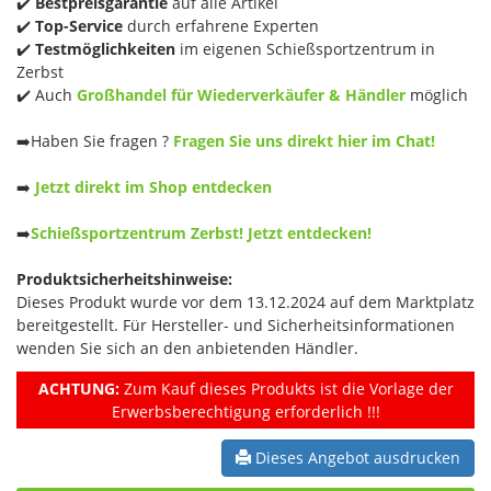
✔️
Bestpreisgarantie
auf alle Artikel
✔️
Top-Service
durch erfahrene Experten
✔️
Testmöglichkeiten
im eigenen Schießsportzentrum in
Zerbst
✔️ Auch
Großhandel für Wiederverkäufer & Händler
möglich
➡️Haben Sie fragen ?
Fragen Sie uns direkt hier im Chat!
➡️
Jetzt direkt im Shop entdecken
➡️
Schießsportzentrum Zerbst! Jetzt entdecken!
Produktsicherheitshinweise:
Dieses Produkt wurde vor dem 13.12.2024 auf dem Marktplatz
bereitgestellt. Für Hersteller- und Sicherheitsinformationen
wenden Sie sich an den anbietenden Händler.
ACHTUNG:
Zum Kauf dieses Produkts ist die Vorlage der
Erwerbsberechtigung erforderlich !!!
Dieses Angebot ausdrucken