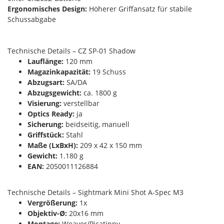
Ergonomisches Design:
Höherer Griffansatz für stabile
Schussabgabe
Technische Details – CZ SP-01 Shadow
Lauflänge:
120 mm
Magazinkapazität:
19 Schuss
Abzugsart:
SA/DA
Abzugsgewicht:
ca. 1800 g
Visierung:
verstellbar
Optics Ready:
ja
Sicherung:
beidseitig, manuell
Griffstück:
Stahl
Maße (LxBxH):
209 x 42 x 150 mm
Gewicht:
1.180 g
EAN:
2050011126884
Technische Details – Sightmark Mini Shot A-Spec M3
Vergrößerung:
1x
Objektiv-Ø:
20x16 mm
Montage:
Weaver/Picatinny