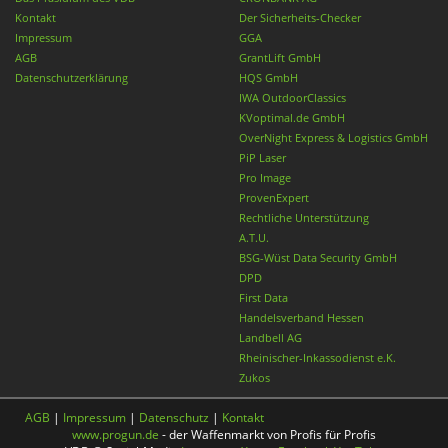
Kontakt
Der Sicherheits-Checker
Impressum
GGA
AGB
GrantLift GmbH
Datenschutzerklärung
HQS GmbH
IWA OutdoorClassics
KVoptimal.de GmbH
OverNight Express & Logistics GmbH
PiP Laser
Pro Image
ProvenExpert
Rechtliche Unterstützung
A.T.U.
BSG-Wüst Data Security GmbH
DPD
First Data
Handelsverband Hessen
Landbell AG
Rheinischer-Inkassodienst e.K.
Zukos
AGB
|
Impressum
|
Datenschutz
|
Kontakt
www.progun.de
- der Waffenmarkt von Profis für Profis