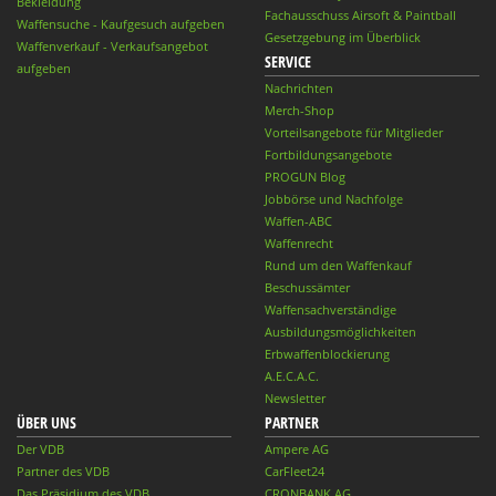
Bekleidung
Fachausschuss Airsoft & Paintball
Waffensuche - Kaufgesuch aufgeben
Gesetzgebung im Überblick
Waffenverkauf - Verkaufsangebot
SERVICE
aufgeben
Nachrichten
Merch-Shop
Vorteilsangebote für Mitglieder
Fortbildungsangebote
PROGUN Blog
Jobbörse und Nachfolge
Waffen-ABC
Waffenrecht
Rund um den Waffenkauf
Beschussämter
Waffensachverständige
Ausbildungsmöglichkeiten
Erbwaffenblockierung
A.E.C.A.C.
Newsletter
ÜBER UNS
PARTNER
Der VDB
Ampere AG
Partner des VDB
CarFleet24
Das Präsidium des VDB
CRONBANK AG