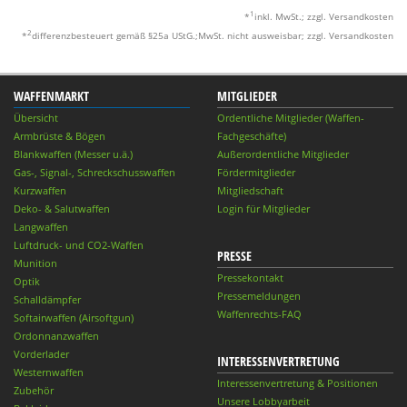
1
*
inkl. MwSt.; zzgl. Versandkosten
2
*
differenzbesteuert gemäß §25a UStG.;MwSt. nicht ausweisbar; zzgl. Versandkosten
WAFFENMARKT
MITGLIEDER
Übersicht
Ordentliche Mitglieder (Waffen-
Armbrüste & Bögen
Fachgeschäfte)
Blankwaffen (Messer u.ä.)
Außerordentliche Mitglieder
Gas-, Signal-, Schreckschusswaffen
Fördermitglieder
Kurzwaffen
Mitgliedschaft
Deko- & Salutwaffen
Login für Mitglieder
Langwaffen
Luftdruck- und CO2-Waffen
PRESSE
Munition
Pressekontakt
Optik
Pressemeldungen
Schalldämpfer
Waffenrechts-FAQ
Softairwaffen (Airsoftgun)
Ordonnanzwaffen
Vorderlader
INTERESSENVERTRETUNG
Westernwaffen
Interessenvertretung & Positionen
Zubehör
Unsere Lobbyarbeit