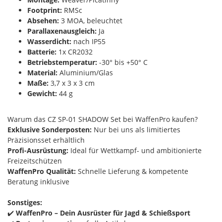
Footprint:
RMSc
Absehen:
3 MOA, beleuchtet
Parallaxenausgleich:
Ja
Wasserdicht:
nach IP55
Batterie:
1x CR2032
Betriebstemperatur:
-30° bis +50° C
Material:
Aluminium/Glas
Maße:
3,7 x 3 x 3 cm
Gewicht:
44 g
Warum das CZ SP-01 SHADOW Set bei WaffenPro kaufen?
Exklusive Sonderposten:
Nur bei uns als limitiertes
Präzisionsset erhältlich
Profi-Ausrüstung:
Ideal für Wettkampf- und ambitionierte
Freizeitschützen
WaffenPro Qualität:
Schnelle Lieferung & kompetente
Beratung inklusive
Sonstiges:
✔️
WaffenPro – Dein Ausrüster für Jagd & Schießsport