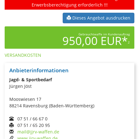
Erwerbsberechtigung erforderlich !!!
Dieses Angebot ausdrucken
Gebrauchtwaffe im Kundenauftrag
950,00 EUR*
2
VERSANDKOSTEN
Anbieterinformationen
Jagd- & Sportbedarf
Jürgen Jöst
Mooswiesen 17
88214 Ravensburg (Baden-Württemberg)
07 51 / 66 67 0
07 51 / 65 20 95
mail@jjrv-waffen.de
www.jjrv-waffen.de