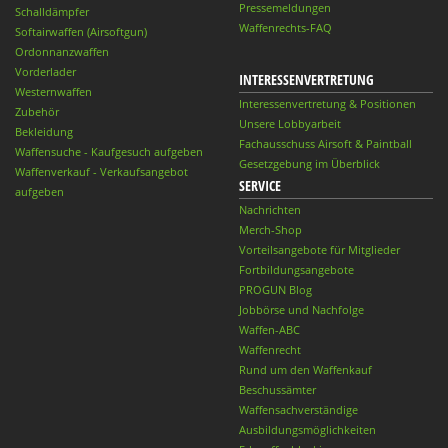
Pressemeldungen
Schalldämpfer
Waffenrechts-FAQ
Softairwaffen (Airsoftgun)
Ordonnanzwaffen
Vorderlader
INTERESSENVERTRETUNG
Westernwaffen
Interessenvertretung & Positionen
Zubehör
Unsere Lobbyarbeit
Bekleidung
Fachausschuss Airsoft & Paintball
Waffensuche - Kaufgesuch aufgeben
Gesetzgebung im Überblick
Waffenverkauf - Verkaufsangebot
SERVICE
aufgeben
Nachrichten
Merch-Shop
Vorteilsangebote für Mitglieder
Fortbildungsangebote
PROGUN Blog
Jobbörse und Nachfolge
Waffen-ABC
Waffenrecht
Rund um den Waffenkauf
Beschussämter
Waffensachverständige
Ausbildungsmöglichkeiten