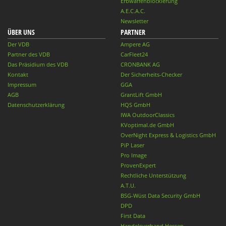
Erbwaffenblockierung
A.E.C.A.C.
Newsletter
ÜBER UNS
PARTNER
Der VDB
Ampere AG
Partner des VDB
CarFleet24
Das Präsidium des VDB
CRONBANK AG
Kontakt
Der Sicherheits-Checker
Impressum
GGA
AGB
GrantLift GmbH
Datenschutzerklärung
HQS GmbH
IWA OutdoorClassics
KVoptimal.de GmbH
OverNight Express & Logistics GmbH
PiP Laser
Pro Image
ProvenExpert
Rechtliche Unterstützung
A.T.U.
BSG-Wüst Data Security GmbH
DPD
First Data
Handelsverband Hessen