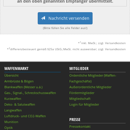
an den oben genannten Empfänger übermittelt.
Nachricht versenden
(Bitte füllen Sie alle Felder aus!)
1
*
inkl. MwSt.; zzgl. Versandkosten
2
*
differenzbesteuert gemäß §25a UStG.;MwSt. nicht ausweisbar; zzgl. Versandkosten
WAFFENMARKT
MITGLIEDER
Übersicht
Ordentliche Mitglieder (Waffen-
Armbrüste & Bögen
Fachgeschäfte)
Blankwaffen (Messer u.ä.)
Außerordentliche Mitglieder
Gas-, Signal-, Schreckschusswaffen
Fördermitglieder
Kurzwaffen
Mitgliedschaft
Deko- & Salutwaffen
Login für Mitglieder
Langwaffen
Luftdruck- und CO2-Waffen
PRESSE
Munition
Pressekontakt
Optik