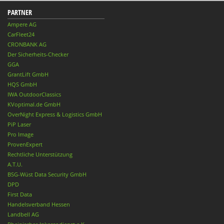
PARTNER
Ampere AG
CarFleet24
CRONBANK AG
Der Sicherheits-Checker
GGA
GrantLift GmbH
HQS GmbH
IWA OutdoorClassics
KVoptimal.de GmbH
OverNight Express & Logistics GmbH
PiP Laser
Pro Image
ProvenExpert
Rechtliche Unterstützung
A.T.U.
BSG-Wüst Data Security GmbH
DPD
First Data
Handelsverband Hessen
Landbell AG