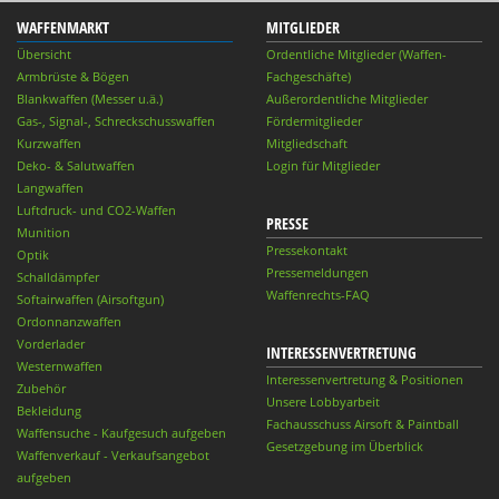
WAFFENMARKT
MITGLIEDER
Übersicht
Ordentliche Mitglieder (Waffen-
Armbrüste & Bögen
Fachgeschäfte)
Blankwaffen (Messer u.ä.)
Außerordentliche Mitglieder
Gas-, Signal-, Schreckschusswaffen
Fördermitglieder
Kurzwaffen
Mitgliedschaft
Deko- & Salutwaffen
Login für Mitglieder
Langwaffen
Luftdruck- und CO2-Waffen
PRESSE
Munition
Pressekontakt
Optik
Pressemeldungen
Schalldämpfer
Waffenrechts-FAQ
Softairwaffen (Airsoftgun)
Ordonnanzwaffen
Vorderlader
INTERESSENVERTRETUNG
Westernwaffen
Interessenvertretung & Positionen
Zubehör
Unsere Lobbyarbeit
Bekleidung
Fachausschuss Airsoft & Paintball
Waffensuche - Kaufgesuch aufgeben
Gesetzgebung im Überblick
Waffenverkauf - Verkaufsangebot
aufgeben