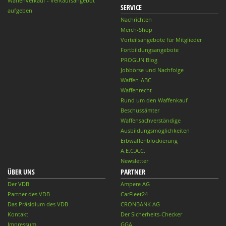
Waffenverkauf - Verkaufsangebot
SERVICE
aufgeben
Nachrichten
Merch-Shop
Vorteilsangebote für Mitglieder
Fortbildungsangebote
PROGUN Blog
Jobbörse und Nachfolge
Waffen-ABC
Waffenrecht
Rund um den Waffenkauf
Beschussämter
Waffensachverständige
Ausbildungsmöglichkeiten
Erbwaffenblockierung
A.E.C.A.C.
Newsletter
ÜBER UNS
PARTNER
Der VDB
Ampere AG
Partner des VDB
CarFleet24
Das Präsidium des VDB
CRONBANK AG
Kontakt
Der Sicherheits-Checker
Impressum
GGA