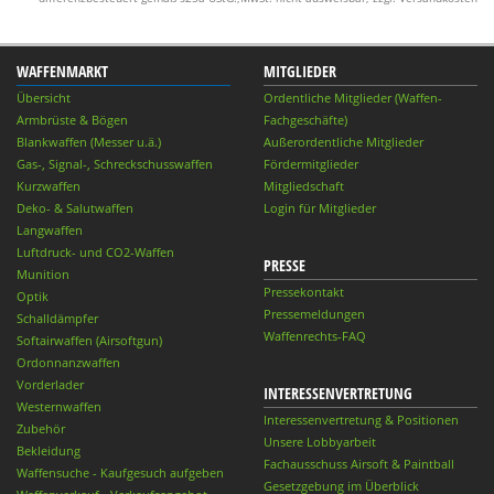
WAFFENMARKT
MITGLIEDER
Übersicht
Ordentliche Mitglieder (Waffen-
Armbrüste & Bögen
Fachgeschäfte)
Blankwaffen (Messer u.ä.)
Außerordentliche Mitglieder
Gas-, Signal-, Schreckschusswaffen
Fördermitglieder
Kurzwaffen
Mitgliedschaft
Deko- & Salutwaffen
Login für Mitglieder
Langwaffen
Luftdruck- und CO2-Waffen
PRESSE
Munition
Pressekontakt
Optik
Pressemeldungen
Schalldämpfer
Waffenrechts-FAQ
Softairwaffen (Airsoftgun)
Ordonnanzwaffen
Vorderlader
INTERESSENVERTRETUNG
Westernwaffen
Interessenvertretung & Positionen
Zubehör
Unsere Lobbyarbeit
Bekleidung
Fachausschuss Airsoft & Paintball
Waffensuche - Kaufgesuch aufgeben
Gesetzgebung im Überblick