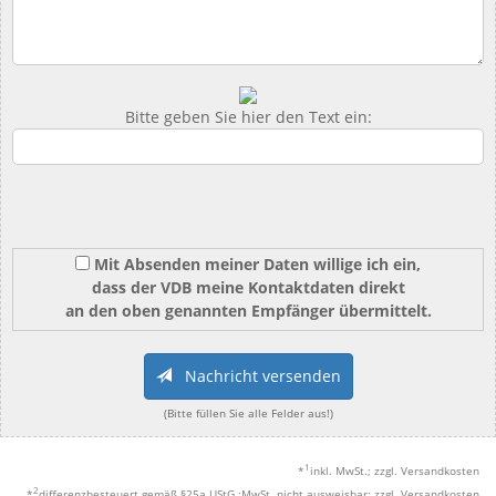
Bitte geben Sie hier den Text ein:
Mit Absenden meiner Daten willige ich ein,
dass der VDB meine Kontaktdaten direkt
an den oben genannten Empfänger übermittelt.
Nachricht versenden
(Bitte füllen Sie alle Felder aus!)
1
*
inkl. MwSt.; zzgl. Versandkosten
2
*
differenzbesteuert gemäß §25a UStG.;MwSt. nicht ausweisbar; zzgl. Versandkosten