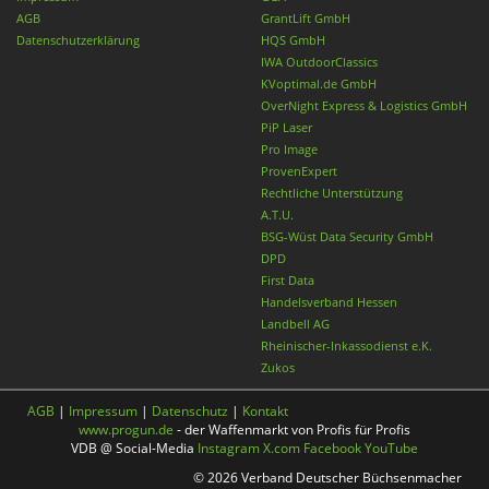
AGB
GrantLift GmbH
Datenschutzerklärung
HQS GmbH
IWA OutdoorClassics
KVoptimal.de GmbH
OverNight Express & Logistics GmbH
PiP Laser
Pro Image
ProvenExpert
Rechtliche Unterstützung
A.T.U.
BSG-Wüst Data Security GmbH
DPD
First Data
Handelsverband Hessen
Landbell AG
Rheinischer-Inkassodienst e.K.
Zukos
AGB
|
Impressum
|
Datenschutz
|
Kontakt
www.progun.de
- der Waffenmarkt von Profis für Profis
VDB @ Social-Media
Instagram
X.com
Facebook
YouTube
© 2026 Verband Deutscher Büchsenmacher