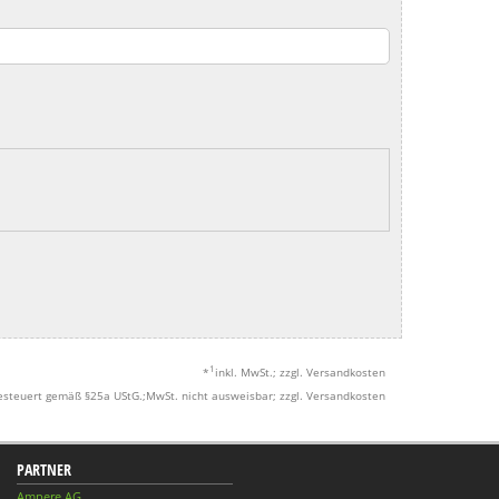
1
*
inkl. MwSt.; zzgl. Versandkosten
esteuert gemäß §25a UStG.;MwSt. nicht ausweisbar; zzgl. Versandkosten
PARTNER
Ampere AG