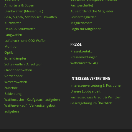
Armbrüste & Bögen
Fachgeschäfte)
Blankwaffen (Messer u.ä.)
Außerordentliche Mitglieder
Gas-, Signal-, Schreckschusswaffen
Fördermitglieder
Kurzwaffen
Mitgliedschaft
Deko- & Salutwaffen
Login für Mitglieder
Langwaffen
Luftdruck- und CO2-Waffen
PRESSE
Munition
Pressekontakt
Optik
Pressemeldungen
Schalldämpfer
Waffenrechts-FAQ
Softairwaffen (Airsoftgun)
Ordonnanzwaffen
Vorderlader
INTERESSENVERTRETUNG
Westernwaffen
Interessenvertretung & Positionen
Zubehör
Unsere Lobbyarbeit
Bekleidung
Fachausschuss Airsoft & Paintball
Waffensuche - Kaufgesuch aufgeben
Gesetzgebung im Überblick
Waffenverkauf - Verkaufsangebot
aufgeben