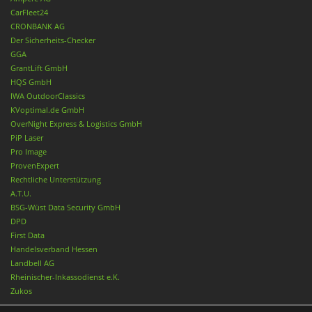
CarFleet24
CRONBANK AG
Der Sicherheits-Checker
GGA
GrantLift GmbH
HQS GmbH
IWA OutdoorClassics
KVoptimal.de GmbH
OverNight Express & Logistics GmbH
PiP Laser
Pro Image
ProvenExpert
Rechtliche Unterstützung
A.T.U.
BSG-Wüst Data Security GmbH
DPD
First Data
Handelsverband Hessen
Landbell AG
Rheinischer-Inkassodienst e.K.
Zukos