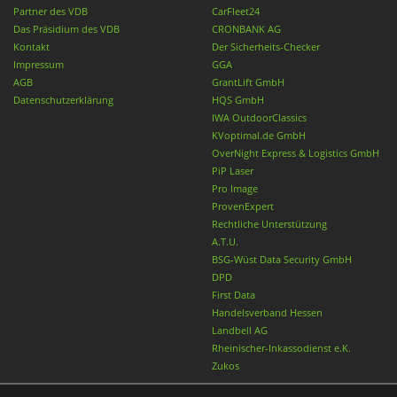
Partner des VDB
CarFleet24
Das Präsidium des VDB
CRONBANK AG
Kontakt
Der Sicherheits-Checker
Impressum
GGA
AGB
GrantLift GmbH
Datenschutzerklärung
HQS GmbH
IWA OutdoorClassics
KVoptimal.de GmbH
OverNight Express & Logistics GmbH
PiP Laser
Pro Image
ProvenExpert
Rechtliche Unterstützung
A.T.U.
BSG-Wüst Data Security GmbH
DPD
First Data
Handelsverband Hessen
Landbell AG
Rheinischer-Inkassodienst e.K.
Zukos