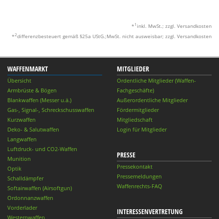
1
*
inkl. MwSt.; zzgl. Versandkosten
2
*
differenzbesteuert gemäß §25a UStG.;MwSt. nicht ausweisbar; zzgl. Versandkosten
WAFFENMARKT
MITGLIEDER
Übersicht
Ordentliche Mitglieder (Waffen-
Armbrüste & Bögen
Fachgeschäfte)
Blankwaffen (Messer u.ä.)
Außerordentliche Mitglieder
Gas-, Signal-, Schreckschusswaffen
Fördermitglieder
Kurzwaffen
Mitgliedschaft
Deko- & Salutwaffen
Login für Mitglieder
Langwaffen
Luftdruck- und CO2-Waffen
PRESSE
Munition
Pressekontakt
Optik
Pressemeldungen
Schalldämpfer
Waffenrechts-FAQ
Softairwaffen (Airsoftgun)
Ordonnanzwaffen
Vorderlader
INTERESSENVERTRETUNG
Westernwaffen