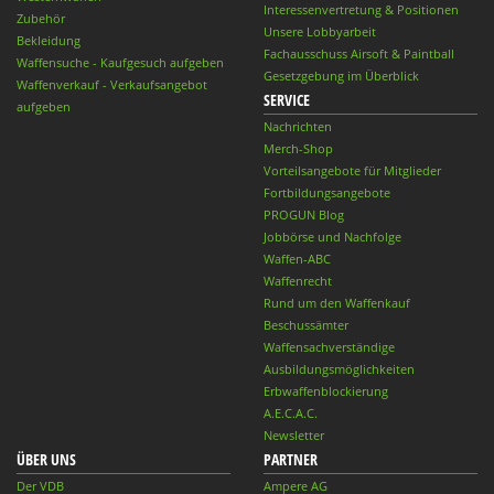
Interessenvertretung & Positionen
Zubehör
Unsere Lobbyarbeit
Bekleidung
Fachausschuss Airsoft & Paintball
Waffensuche - Kaufgesuch aufgeben
Gesetzgebung im Überblick
Waffenverkauf - Verkaufsangebot
SERVICE
aufgeben
Nachrichten
Merch-Shop
Vorteilsangebote für Mitglieder
Fortbildungsangebote
PROGUN Blog
Jobbörse und Nachfolge
Waffen-ABC
Waffenrecht
Rund um den Waffenkauf
Beschussämter
Waffensachverständige
Ausbildungsmöglichkeiten
Erbwaffenblockierung
A.E.C.A.C.
Newsletter
ÜBER UNS
PARTNER
Der VDB
Ampere AG