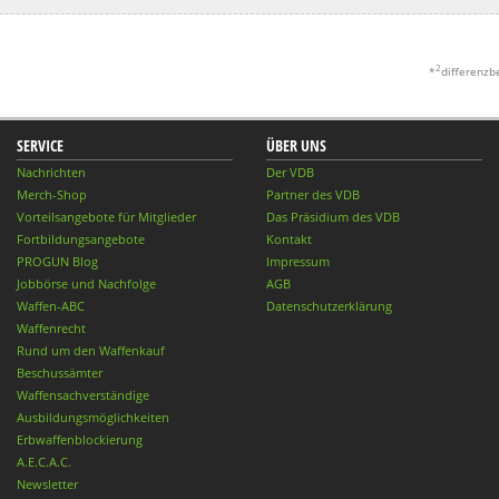
2
*
differenzb
SERVICE
ÜBER UNS
Nachrichten
Der VDB
Merch-Shop
Partner des VDB
Vorteilsangebote für Mitglieder
Das Präsidium des VDB
Fortbildungsangebote
Kontakt
PROGUN Blog
Impressum
Jobbörse und Nachfolge
AGB
Waffen-ABC
Datenschutzerklärung
Waffenrecht
Rund um den Waffenkauf
Beschussämter
Waffensachverständige
Ausbildungsmöglichkeiten
Erbwaffenblockierung
A.E.C.A.C.
Newsletter