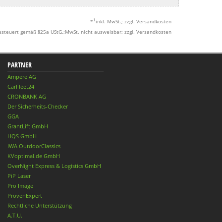
1
*
inkl. MwSt.; zzgl. Versandkosten
esteuert gemäß §25a UStG.;MwSt. nicht ausweisbar; zzgl. Versandkosten
PARTNER
Ampere AG
CarFleet24
CRONBANK AG
Der Sicherheits-Checker
GGA
GrantLift GmbH
HQS GmbH
IWA OutdoorClassics
KVoptimal.de GmbH
OverNight Express & Logistics GmbH
PiP Laser
Pro Image
ProvenExpert
Rechtliche Unterstützung
A.T.U.