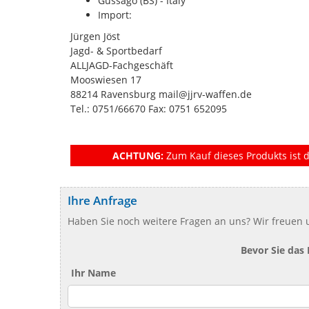
Gussago (BS) - Italy
Import:
Jürgen Jöst
Jagd- & Sportbedarf
ALLJAGD-Fachgeschäft
Mooswiesen 17
88214 Ravensburg mail@jjrv-waffen.de
Tel.: 0751/66670 Fax: 0751 652095
ACHTUNG:
Zum Kauf dieses Produkts ist d
Ihre Anfrage
Haben Sie noch weitere Fragen an uns? Wir freuen u
Bevor Sie das
Ihr Name