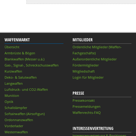
WAFFENMARKT
MITGLIEDER
Übersicht
Ordentliche Mitglieder (Waffen-
Armbrüste & Bögen
Fachgeschäfte)
Blankwaffen (Messer u.ä.)
Außerordentliche Mitglieder
Gas-, Signal-, Schreckschusswaffen
Fördermitglieder
Kurzwaffen
Mitgliedschaft
Deko- & Salutwaffen
Login für Mitglieder
Langwaffen
Luftdruck- und CO2-Waffen
PRESSE
Munition
Pressekontakt
Optik
Pressemeldungen
Schalldämpfer
Waffenrechts-FAQ
Softairwaffen (Airsoftgun)
Ordonnanzwaffen
Vorderlader
INTERESSENVERTRETUNG
Westernwaffen
Interessenvertretung & Positionen