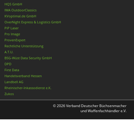
HQS GmbH
IWA OutdoorClassics
KVoptimal.de GmbH
OverNight Express & Logistics GmbH
PiP Laser
Pro Image
ProvenExpert
Rechtliche Unterstützung
A.T.U.
BSG-Wüst Data Security GmbH
DPD
First Data
Handelsverband Hessen
Landbell AG
Rheinischer-Inkassodienst e.K.
Zukos
© 2026 Verband Deutscher Büchsenmacher
und Waffenfachhändler e.V.