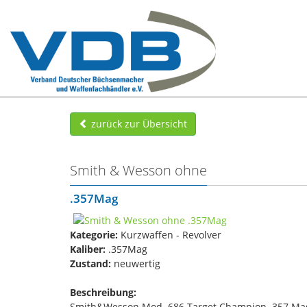
zurück zur Übersicht
Smith & Wesson ohne
.357Mag
Kategorie:
Kurzwaffen - Revolver
Kaliber:
.357Mag
Zustand:
neuwertig
Beschreibung:
Smith&Wesson Mod. 686 Target Champion .357 Mag