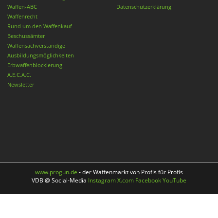
Waffen-ABC
Datenschutzerklärung
Waffenrecht
Rund um den Waffenkauf
Beschussämter
Waffensachverständige
Ausbildungsmöglichkeiten
Erbwaffenblockierung
A.E.C.A.C.
Newsletter
www.progun.de
- der Waffenmarkt von Profis für Profis
VDB @ Social-Media
Instagram
X.com
Facebook
YouTube