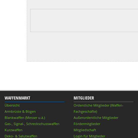
WAFFENMARKT
MITGLIEDER
Übersicht
Ordentliche Mitglieder (Waffen-
Armbrüste & Bögen
Fachgeschäfte)
Blankwaffen (Messer u.ä.)
Außerordentliche Mitglieder
Gas-, Signal-, Schreckschusswaffen
Fördermitglieder
Kurzwaffen
Mitgliedschaft
Deko- & Salutwaffen
Login für Mitglieder