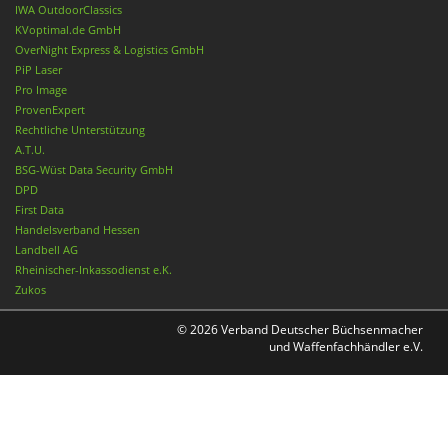
IWA OutdoorClassics
KVoptimal.de GmbH
OverNight Express & Logistics GmbH
PiP Laser
Pro Image
ProvenExpert
Rechtliche Unterstützung
A.T.U.
BSG-Wüst Data Security GmbH
DPD
First Data
Handelsverband Hessen
Landbell AG
Rheinischer-Inkassodienst e.K.
Zukos
© 2026 Verband Deutscher Büchsenmacher
und Waffenfachhändler e.V.
Nach oben