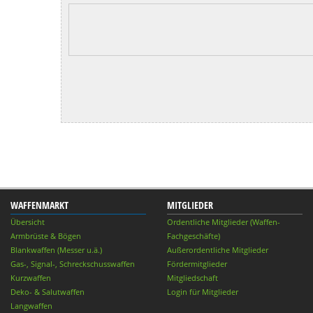
WAFFENMARKT
MITGLIEDER
Übersicht
Ordentliche Mitglieder (Waffen-
Armbrüste & Bögen
Fachgeschäfte)
Blankwaffen (Messer u.ä.)
Außerordentliche Mitglieder
Gas-, Signal-, Schreckschusswaffen
Fördermitglieder
Kurzwaffen
Mitgliedschaft
Deko- & Salutwaffen
Login für Mitglieder
Langwaffen