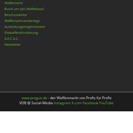
Waffenrecht
Rund um den Waffenkauf
Beschussämter
Waffensachverständige
Ausbildungsmöglichkeiten
Erbwaffenblockierung
A.E.C.A.C.
Newsletter
www.progun.de
- der Waffenmarkt von Profis für Profis
VDB @ Social-Media
Instagram
X.com
Facebook
YouTube