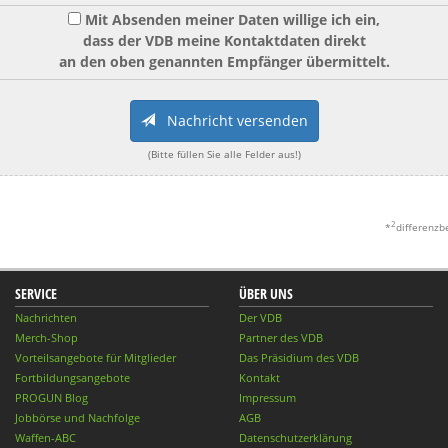
Mit Absenden meiner Daten willige ich ein,
dass der VDB meine Kontaktdaten direkt
an den oben genannten Empfänger übermittelt.
Nachricht versenden
(Bitte füllen Sie alle Felder aus!)
2
*
differenzb
SERVICE
ÜBER UNS
Nachrichten
Der VDB
Merch-Shop
Partner des VDB
Vorteilsangebote für Mitglieder
Das Präsidium des VDB
Fortbildungsangebote
Kontakt
PROGUN Blog
Impressum
Jobbörse und Nachfolge
AGB
Waffen-ABC
Datenschutzerklärung