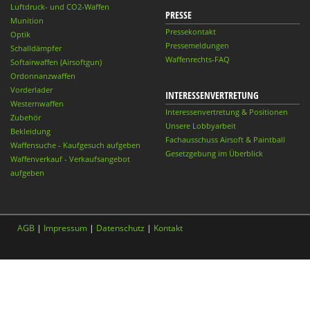
Luftdruck- und CO2-Waffen
PRESSE
Munition
Pressekontakt
Optik
Pressemeldungen
Schalldämpfer
Waffenrechts-FAQ
Softairwaffen (Airsoftgun)
Ordonnanzwaffen
Vorderlader
INTERESSENVERTRETUNG
Westernwaffen
Interessenvertretung & Positionen
Zubehör
Unsere Lobbyarbeit
Bekleidung
Fachausschuss Airsoft & Paintball
Waffensuche - Kaufgesuch aufgeben
Gesetzgebung im Überblick
Waffenverkauf - Verkaufsangebot
aufgeben
AGB
|
Impressum
|
Datenschutz
|
Kontakt