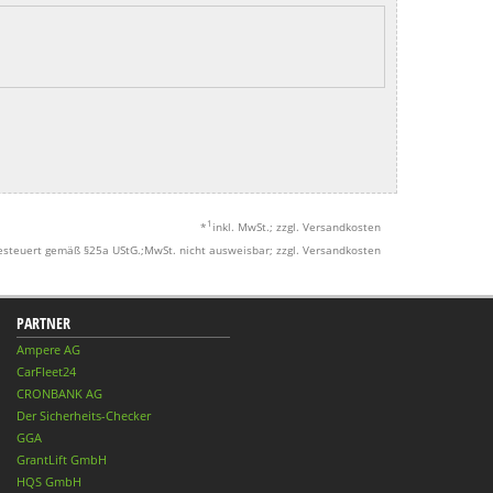
1
*
inkl. MwSt.; zzgl. Versandkosten
esteuert gemäß §25a UStG.;MwSt. nicht ausweisbar; zzgl. Versandkosten
PARTNER
Ampere AG
CarFleet24
CRONBANK AG
Der Sicherheits-Checker
GGA
GrantLift GmbH
HQS GmbH