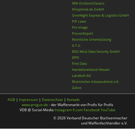
IWA OutdoorClassics
KVoptimal.de GmbH
OverNight Express & Logistics GmbH
PiP Laser
Pro Image
ProvenExpert
Rechtliche Unterstützung
A.T.U.
BSG-Wüst Data Security GmbH
DPD
First Data
Handelsverband Hessen
Landbell AG
Rheinischer-Inkassodienst e.K.
Zukos
AGB
|
Impressum
|
Datenschutz
|
Kontakt
www.progun.de
- der Waffenmarkt von Profis für Profis
VDB @ Social-Media
Instagram
X.com
Facebook
YouTube
© 2026 Verband Deutscher Büchsenmacher
und Waffenfachhändler e.V.