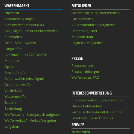
WAFFENMARKT
MITGLIEDER
Übersicht
Ordentliche Mitglieder (Waffen-
Armbrüste & Bögen
Fachgeschäfte)
Blankwaffen (Messer u.ä.)
Außerordentliche Mitglieder
Gas-, Signal-, Schreckschusswaffen
Fördermitglieder
Kurzwaffen
Mitgliedschaft
Deko- & Salutwaffen
Login für Mitglieder
Langwaffen
Luftdruck- und CO2-Waffen
PRESSE
Munition
Pressekontakt
Optik
Pressemeldungen
Schalldämpfer
Waffenrechts-FAQ
Softairwaffen (Airsoftgun)
Ordonnanzwaffen
Vorderlader
INTERESSENVERTRETUNG
Westernwaffen
Interessenvertretung & Positionen
Zubehör
Unsere Lobbyarbeit
Bekleidung
Fachausschuss Airsoft & Paintball
Waffensuche - Kaufgesuch aufgeben
Gesetzgebung im Überblick
Waffenverkauf - Verkaufsangebot
SERVICE
aufgeben
Nachrichten