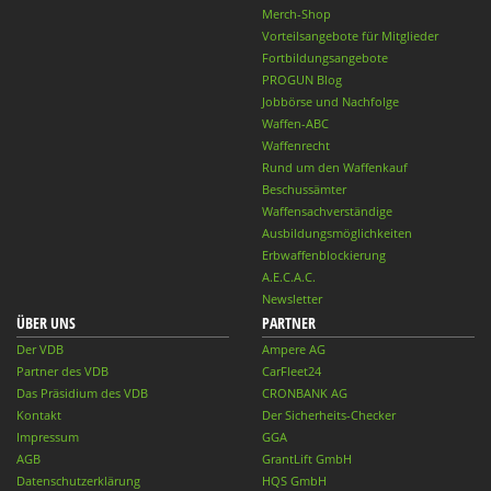
Merch-Shop
Vorteilsangebote für Mitglieder
Fortbildungsangebote
PROGUN Blog
Jobbörse und Nachfolge
Waffen-ABC
Waffenrecht
Rund um den Waffenkauf
Beschussämter
Waffensachverständige
Ausbildungsmöglichkeiten
Erbwaffenblockierung
A.E.C.A.C.
Newsletter
ÜBER UNS
PARTNER
Der VDB
Ampere AG
Partner des VDB
CarFleet24
Das Präsidium des VDB
CRONBANK AG
Kontakt
Der Sicherheits-Checker
Impressum
GGA
AGB
GrantLift GmbH
Datenschutzerklärung
HQS GmbH