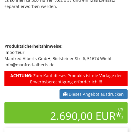
Es können ca.300 Hülsen 7,62 x 57 und ein Matrizensatz
separat erworben werden.
Produktsicherheitshinweise:
Importeur
Manfred Alberts GmbH, Bielsteiner Str. 6, 51674 Wiehl
info@manfred-alberts.de
ACHTUNG:
Zum Kauf dieses Produkts ist die Vorlage der
Erwerbsberechtigung erforderlich !!!
Dieses Angebot ausdrucken
VB
2.690,00 EUR*
2