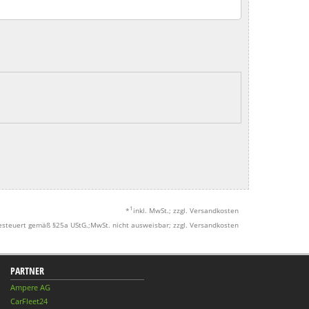
1
*
inkl. MwSt.; zzgl. Versandkosten
esteuert gemäß §25a UStG.;MwSt. nicht ausweisbar; zzgl. Versandkosten
PARTNER
Ampere AG
CarFleet24