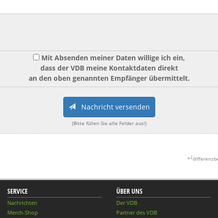
Mit Absenden meiner Daten willige ich ein,
dass der VDB meine Kontaktdaten direkt
an den oben genannten Empfänger übermittelt.
Nachricht versenden
(Bitte füllen Sie alle Felder aus!)
2
*
differenzb
SERVICE
ÜBER UNS
Nachrichten
Der VDB
Merch-Shop
Partner des VDB