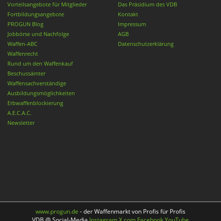
Vorteilsangebote für Mitglieder
Das Präsidium des VDB
Fortbildungsangebote
Kontakt
PROGUN Blog
Impressum
Jobbörse und Nachfolge
AGB
Waffen-ABC
Datenschutzerklärung
Waffenrecht
Rund um den Waffenkauf
Beschussämter
Waffensachverständige
Ausbildungsmöglichkeiten
Erbwaffenblockierung
A.E.C.A.C.
Newsletter
www.progun.de
- der Waffenmarkt von Profis für Profis
VDB @ Social-Media
Instagram
X.com
Facebook
YouTube