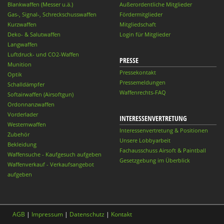
Blankwaffen (Messer u.ä.)
Außerordentliche Mitglieder
Gas-, Signal-, Schreckschusswaffen
Fördermitglieder
Kurzwaffen
Mitgliedschaft
Deko- & Salutwaffen
Login für Mitglieder
Langwaffen
Luftdruck- und CO2-Waffen
PRESSE
Munition
Pressekontakt
Optik
Pressemeldungen
Schalldämpfer
Waffenrechts-FAQ
Softairwaffen (Airsoftgun)
Ordonnanzwaffen
Vorderlader
INTERESSENVERTRETUNG
Westernwaffen
Interessenvertretung & Positionen
Zubehör
Unsere Lobbyarbeit
Bekleidung
Fachausschuss Airsoft & Paintball
Waffensuche - Kaufgesuch aufgeben
Gesetzgebung im Überblick
Waffenverkauf - Verkaufsangebot
aufgeben
AGB
|
Impressum
|
Datenschutz
|
Kontakt