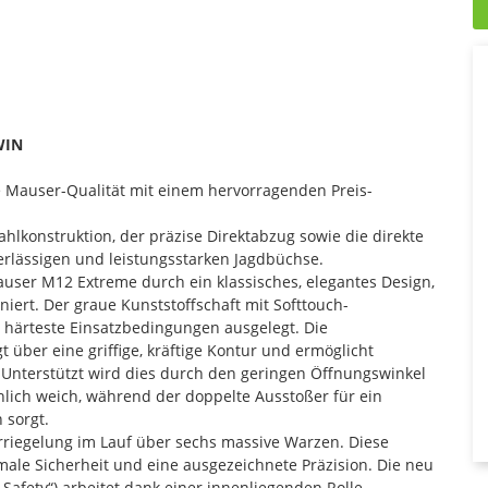
WIN
 Mauser-Qualität mit einem hervorragenden Preis-
lkonstruktion, der präzise Direktabzug sowie die direkte
erlässigen und leistungsstarken Jagdbüchse.
user M12 Extreme durch ein klassisches, elegantes Design,
iert. Der graue Kunststoffschaft mit Softtouch-
ür härteste Einsatzbedingungen ausgelegt. Die
über eine griffige, kräftige Kontur und ermöglicht
 Unterstützt wird dies durch den geringen Öffnungswinkel
lich weich, während der doppelte Ausstoßer für ein
 sorgt.
rriegelung im Lauf über sechs massive Warzen. Diese
imale Sicherheit und eine ausgezeichnete Präzision. Die neu
 Safety“) arbeitet dank einer innenliegenden Rolle