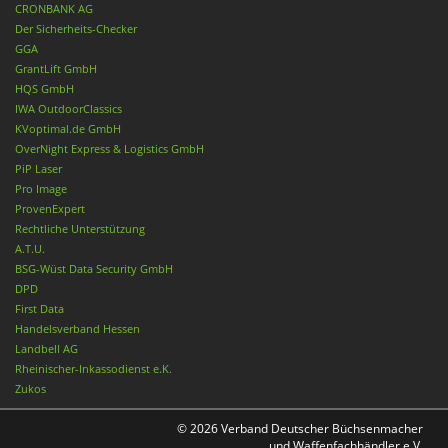
CRONBANK AG
Der Sicherheits-Checker
GGA
GrantLift GmbH
HQS GmbH
IWA OutdoorClassics
KVoptimal.de GmbH
OverNight Express & Logistics GmbH
PiP Laser
Pro Image
ProvenExpert
Rechtliche Unterstützung
A.T.U.
BSG-Wüst Data Security GmbH
DPD
First Data
Handelsverband Hessen
Landbell AG
Rheinischer-Inkassodienst e.K.
Zukos
© 2026 Verband Deutscher Büchsenmacher
und Waffenfachhändler e.V.