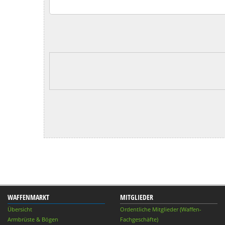
WAFFENMARKT
MITGLIEDER
Übersicht
Ordentliche Mitglieder (Waffen-
Armbrüste & Bögen
Fachgeschäfte)