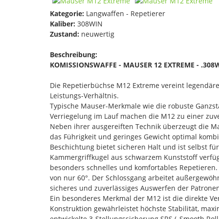
Kategorie:
Langwaffen - Repetierer
Kaliber:
308WIN
Zustand:
neuwertig
Beschreibung:
KOMISSIONSWAFFE - MAUSER 12 EXTREME - .308
Die Repetierbüchse M12 Extreme vereint legendäre
Leistungs-Verhältnis.
Typische Mauser-Merkmale wie die robuste Ganzstah
Verriegelung im Lauf machen die M12 zu einer zuv
Neben ihrer ausgereiften Technik überzeugt die Ma
das Führigkeit und geringes Gewicht optimal kombin
Beschichtung bietet sicheren Halt und ist selbst f
Kammergriffkugel aus schwarzem Kunststoff verfügt 
besonders schnelles und komfortables Repetieren.
von nur 60°. Der Schlossgang arbeitet außergewöhn
sicheres und zuverlässiges Auswerfen der Patronen
Ein besonderes Merkmal der M12 ist die direkte Ve
Konstruktion gewährleistet höchste Stabilität, max
entwickelte 3-Stellungssicherung SRS („Smooth Roll