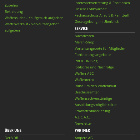
Interessenvertretung & Positionen
Zubehör
Unsere Lobbyarbeit
Bekleidung
Fachausschuss Airsoft & Paintball
Waffensuche - Kaufgesuch aufgeben
Gesetzgebung im Überblick
Waffenverkauf - Verkaufsangebot
SERVICE
aufgeben
Nachrichten
Merch-Shop
Vorteilsangebote für Mitglieder
Fortbildungsangebote
PROGUN Blog
Jobbörse und Nachfolge
Waffen-ABC
Waffenrecht
Rund um den Waffenkauf
Beschussämter
Waffensachverständige
Ausbildungsmöglichkeiten
Erbwaffenblockierung
A.E.C.A.C.
Newsletter
ÜBER UNS
PARTNER
Der VDB
Ampere AG