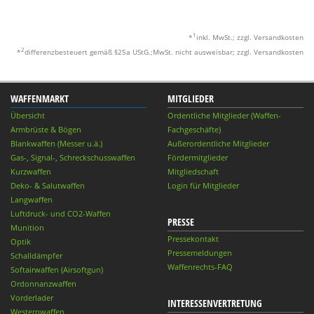
1
*
inkl. MwSt.; zzgl. Versandkosten
2
*
differenzbesteuert gemäß §25a UStG.;MwSt. nicht ausweisbar; zzgl. Versandkosten
WAFFENMARKT
MITGLIEDER
Übersicht
Ordentliche Mitglieder (Waffen-
Armbrüste & Bögen
Fachgeschäfte)
Blankwaffen (Messer u.ä.)
Außerordentliche Mitglieder
Gas-, Signal-, Schreckschusswaffen
Fördermitglieder
Kurzwaffen
Mitgliedschaft
Deko- & Salutwaffen
Login für Mitglieder
Langwaffen
Luftdruck- und CO2-Waffen
PRESSE
Munition
Pressekontakt
Optik
Pressemeldungen
Schalldämpfer
Waffenrechts-FAQ
Softairwaffen (Airsoftgun)
Ordonnanzwaffen
Vorderlader
INTERESSENVERTRETUNG
Westernwaffen