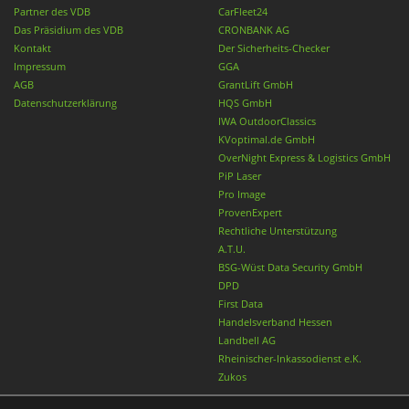
Partner des VDB
CarFleet24
Das Präsidium des VDB
CRONBANK AG
Kontakt
Der Sicherheits-Checker
Impressum
GGA
AGB
GrantLift GmbH
Datenschutzerklärung
HQS GmbH
IWA OutdoorClassics
KVoptimal.de GmbH
OverNight Express & Logistics GmbH
PiP Laser
Pro Image
ProvenExpert
Rechtliche Unterstützung
A.T.U.
BSG-Wüst Data Security GmbH
DPD
First Data
Handelsverband Hessen
Landbell AG
Rheinischer-Inkassodienst e.K.
Zukos