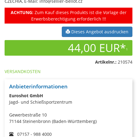
CZECHIA, E-Mail: info@sellier-bellot.cz
ACHTUNG:
Zum Kauf dieses Produkts ist die Vorlage der
Erwerbsberechtigung erforderlich !!!
Dieses Angebot ausdrucken
44,00 EUR*
1
Artikelnr.:
210574
VERSANDKOSTEN
Anbieterinformationen
Euroshot GmbH
Jagd- und Schießsportzentrum
Gewerbestraße 10
71144 Steinenbronn (Baden-Württemberg)
07157 - 988 4000