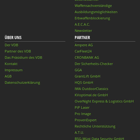
Waffensachverständige
Ausbildungsmöglichkeiten
Erbwaffenblockierung
A.E.C.A.C.
Newsletter
ÜBER UNS
PARTNER
Der VDB
Ampere AG
Partner des VDB
CarFleet24
Das Präsidium des VDB
CRONBANK AG
Kontakt
Der Sicherheits-Checker
Impressum
GGA
AGB
GrantLift GmbH
Datenschutzerklärung
HQS GmbH
IWA OutdoorClassics
KVoptimal.de GmbH
OverNight Express & Logistics GmbH
PiP Laser
Pro Image
ProvenExpert
Rechtliche Unterstützung
A.T.U.
BSG-Wüst Data Security GmbH