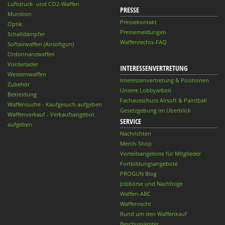
Luftdruck- und CO2-Waffen
PRESSE
Munition
Pressekontakt
Optik
Pressemeldungen
Schalldämpfer
Waffenrechts-FAQ
Softairwaffen (Airsoftgun)
Ordonnanzwaffen
Vorderlader
INTERESSENVERTRETUNG
Westernwaffen
Interessenvertretung & Positionen
Zubehör
Unsere Lobbyarbeit
Bekleidung
Fachausschuss Airsoft & Paintball
Waffensuche - Kaufgesuch aufgeben
Gesetzgebung im Überblick
Waffenverkauf - Verkaufsangebot
SERVICE
aufgeben
Nachrichten
Merch-Shop
Vorteilsangebote für Mitglieder
Fortbildungsangebote
PROGUN Blog
Jobbörse und Nachfolge
Waffen-ABC
Waffenrecht
Rund um den Waffenkauf
Beschussämter