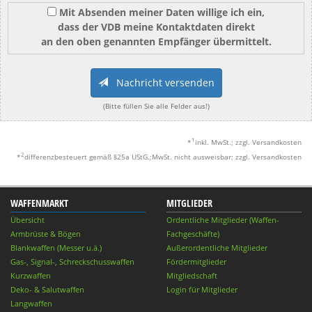
Mit Absenden meiner Daten willige ich ein,
dass der VDB meine Kontaktdaten direkt
an den oben genannten Empfänger übermittelt.
Nachricht versenden
(Bitte füllen Sie alle Felder aus!)
1
*
inkl. MwSt.; zzgl. Versandkosten
2
*
differenzbesteuert gemäß §25a UStG.;MwSt. nicht ausweisbar; zzgl. Versandkosten
WAFFENMARKT
MITGLIEDER
Übersicht
Ordentliche Mitglieder (Waffen-
Armbrüste & Bögen
Fachgeschäfte)
Blankwaffen (Messer u.ä.)
Außerordentliche Mitglieder
Gas-, Signal-, Schreckschusswaffen
Fördermitglieder
Kurzwaffen
Mitgliedschaft
Deko- & Salutwaffen
Login für Mitglieder
Langwaffen