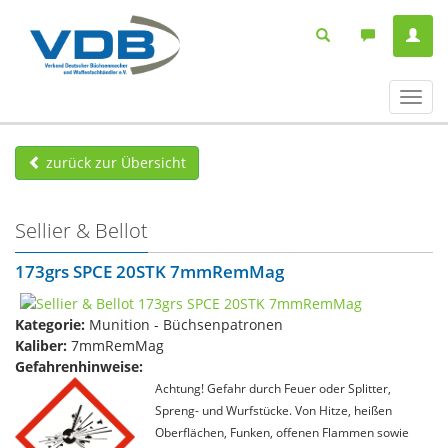
Navig
ein-/
zurück zur Übersicht
Sellier & Bellot
173grs SPCE 20STK 7mmRemMag
Kategorie:
Munition - Büchsenpatronen
Kaliber:
7mmRemMag
Gefahrenhinweise:
Achtung! Gefahr durch Feuer oder Splitter,
Spreng- und Wurfstücke. Von Hitze, heißen
Oberflächen, Funken, offenen Flammen sowie