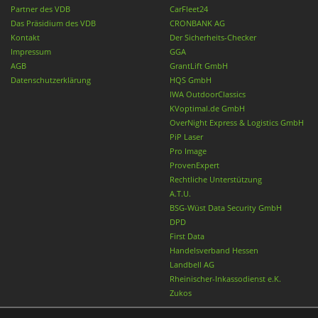
Partner des VDB
CarFleet24
Das Präsidium des VDB
CRONBANK AG
Kontakt
Der Sicherheits-Checker
Impressum
GGA
AGB
GrantLift GmbH
Datenschutzerklärung
HQS GmbH
IWA OutdoorClassics
KVoptimal.de GmbH
OverNight Express & Logistics GmbH
PiP Laser
Pro Image
ProvenExpert
Rechtliche Unterstützung
A.T.U.
BSG-Wüst Data Security GmbH
DPD
First Data
Handelsverband Hessen
Landbell AG
Rheinischer-Inkassodienst e.K.
Zukos