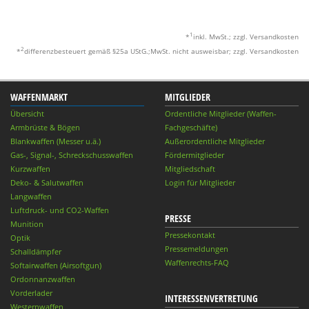
1
*
inkl. MwSt.; zzgl. Versandkosten
2
*
differenzbesteuert gemäß §25a UStG.;MwSt. nicht ausweisbar; zzgl. Versandkosten
WAFFENMARKT
MITGLIEDER
Übersicht
Ordentliche Mitglieder (Waffen-
Armbrüste & Bögen
Fachgeschäfte)
Blankwaffen (Messer u.ä.)
Außerordentliche Mitglieder
Gas-, Signal-, Schreckschusswaffen
Fördermitglieder
Kurzwaffen
Mitgliedschaft
Deko- & Salutwaffen
Login für Mitglieder
Langwaffen
Luftdruck- und CO2-Waffen
PRESSE
Munition
Pressekontakt
Optik
Pressemeldungen
Schalldämpfer
Waffenrechts-FAQ
Softairwaffen (Airsoftgun)
Ordonnanzwaffen
Vorderlader
INTERESSENVERTRETUNG
Westernwaffen