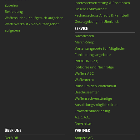
Interessenvertretung & Positionen
Zubehör
Unsere Lobbyarbeit
Bekleidung
Fachausschuss Airsoft & Paintball
Waffensuche - Kaufgesuch aufgeben
Gesetzgebung im Überblick
Waffenverkauf - Verkaufsangebot
SERVICE
aufgeben
Nachrichten
Merch-Shop
Vorteilsangebote für Mitglieder
Fortbildungsangebote
PROGUN Blog
Jobbörse und Nachfolge
Waffen-ABC
Waffenrecht
Rund um den Waffenkauf
Beschussämter
Waffensachverständige
Ausbildungsmöglichkeiten
Erbwaffenblockierung
A.E.C.A.C.
Newsletter
ÜBER UNS
PARTNER
Der VDB
Ampere AG