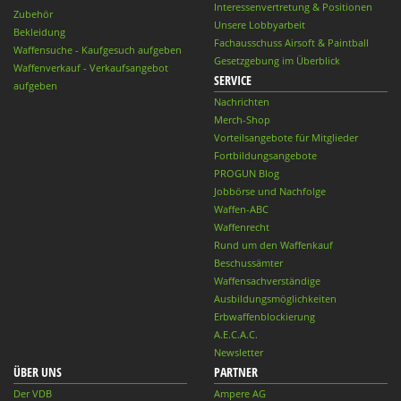
Interessenvertretung & Positionen
Zubehör
Unsere Lobbyarbeit
Bekleidung
Fachausschuss Airsoft & Paintball
Waffensuche - Kaufgesuch aufgeben
Gesetzgebung im Überblick
Waffenverkauf - Verkaufsangebot
SERVICE
aufgeben
Nachrichten
Merch-Shop
Vorteilsangebote für Mitglieder
Fortbildungsangebote
PROGUN Blog
Jobbörse und Nachfolge
Waffen-ABC
Waffenrecht
Rund um den Waffenkauf
Beschussämter
Waffensachverständige
Ausbildungsmöglichkeiten
Erbwaffenblockierung
A.E.C.A.C.
Newsletter
ÜBER UNS
PARTNER
Der VDB
Ampere AG