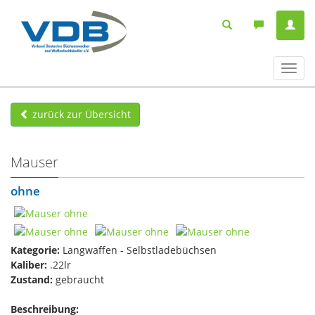
Navig
ein-/
zurück zur Übersicht
Mauser
ohne
Kategorie:
Langwaffen - Selbstladebüchsen
Kaliber:
.22lr
Zustand:
gebraucht
Beschreibung: