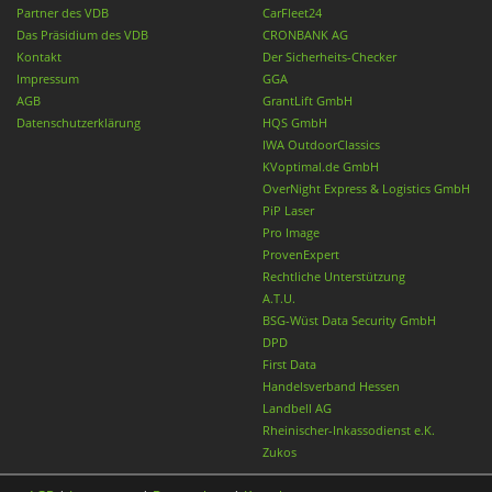
Partner des VDB
CarFleet24
Das Präsidium des VDB
CRONBANK AG
Kontakt
Der Sicherheits-Checker
Impressum
GGA
AGB
GrantLift GmbH
Datenschutzerklärung
HQS GmbH
IWA OutdoorClassics
KVoptimal.de GmbH
OverNight Express & Logistics GmbH
PiP Laser
Pro Image
ProvenExpert
Rechtliche Unterstützung
A.T.U.
BSG-Wüst Data Security GmbH
DPD
First Data
Handelsverband Hessen
Landbell AG
Rheinischer-Inkassodienst e.K.
Zukos