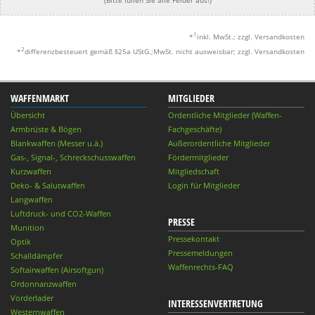
1
*
inkl. MwSt.; zzgl. Versandkosten
2
*
differenzbesteuert gemäß §25a UStG.;MwSt. nicht ausweisbar; zzgl. Versandkosten
WAFFENMARKT
MITGLIEDER
Übersicht
Ordentliche Mitglieder (Waffen-
Armbrüste & Bögen
Fachgeschäfte)
Blankwaffen (Messer u.ä.)
Außerordentliche Mitglieder
Gas-, Signal-, Schreckschusswaffen
Fördermitglieder
Kurzwaffen
Mitgliedschaft
Deko- & Salutwaffen
Login für Mitglieder
Langwaffen
Luftdruck- und CO2-Waffen
PRESSE
Munition
Pressekontakt
Optik
Pressemeldungen
Schalldämpfer
Waffenrechts-FAQ
Softairwaffen (Airsoftgun)
Ordonnanzwaffen
Vorderlader
INTERESSENVERTRETUNG
Westernwaffen