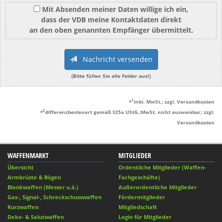
Mit Absenden meiner Daten willige ich ein,
dass der VDB meine Kontaktdaten direkt
an den oben genannten Empfänger übermittelt.
Nachricht versenden
(Bitte füllen Sie alle Felder aus!)
1
*
inkl. MwSt.; zzgl. Versandkosten
2
*
differenzbesteuert gemäß §25a UStG.;MwSt. nicht ausweisbar; zzgl.
Versandkosten
WAFFENMARKT
MITGLIEDER
Übersicht
Ordentliche Mitglieder (Waffen-
Armbrüste & Bögen
Fachgeschäfte)
Blankwaffen (Messer u.ä.)
Außerordentliche Mitglieder
Gas-, Signal-, Schreckschusswaffen
Fördermitglieder
Kurzwaffen
Mitgliedschaft
Deko- & Salutwaffen
Login für Mitglieder