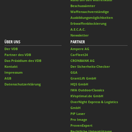
Beschussämter
Waffensachverständige
Ausbildungsmöglichkeiten
Erbwaffenblockierung
A.E.C.A.C.
Newsletter
ÜBER UNS
PARTNER
Der VDB
Ampere AG
Partner des VDB
CarFleet24
Das Präsidium des VDB
CRONBANK AG
Kontakt
Der Sicherheits-Checker
Impressum
GGA
AGB
GrantLift GmbH
Datenschutzerklärung
HQS GmbH
IWA OutdoorClassics
KVoptimal.de GmbH
OverNight Express & Logistics
GmbH
PiP Laser
Pro Image
ProvenExpert
Rechtliche Unterstützung