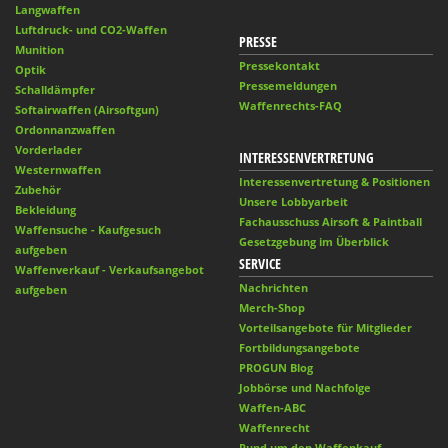
Langwaffen
Luftdruck- und CO2-Waffen
PRESSE
Munition
Pressekontakt
Optik
Pressemeldungen
Schalldämpfer
Waffenrechts-FAQ
Softairwaffen (Airsoftgun)
Ordonnanzwaffen
Vorderlader
INTERESSENVERTRETUNG
Westernwaffen
Interessenvertretung & Positionen
Zubehör
Unsere Lobbyarbeit
Bekleidung
Fachausschuss Airsoft & Paintball
Waffensuche - Kaufgesuch
Gesetzgebung im Überblick
aufgeben
SERVICE
Waffenverkauf - Verkaufsangebot
Nachrichten
aufgeben
Merch-Shop
Vorteilsangebote für Mitglieder
Fortbildungsangebote
PROGUN Blog
Jobbörse und Nachfolge
Waffen-ABC
Waffenrecht
Rund um den Waffenkauf