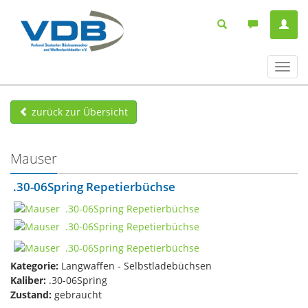
Navig
ein-/
zurück zur Übersicht
Mauser
​ .30-06Spring Repetierbüchse
Kategorie:
Langwaffen - Selbstladebüchsen
Kaliber:
.30-06Spring
Zustand:
gebraucht