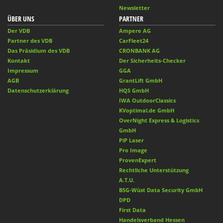
Newsletter
ÜBER UNS
PARTNER
Der VDB
Ampere AG
Partner des VDB
CarFleet24
Das Präsidium des VDB
CRONBANK AG
Kontakt
Der Sicherheits-Checker
Impressum
GGA
AGB
GrantLift GmbH
Datenschutzerklärung
HQS GmbH
IWA OutdoorClassics
KVoptimal.de GmbH
OverNight Express & Logistics
GmbH
PiP Laser
Pro Image
ProvenExpert
Rechtliche Unterstützung
A.T.U.
BSG-Wüst Data Security GmbH
DPD
First Data
Handelsverband Hessen