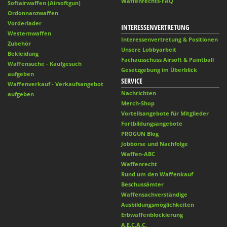
Waffenrechts-FAQ
Softairwaffen (Airsoftgun)
Ordonnanzwaffen
Vorderlader
INTERESSENVERTRETUNG
Westernwaffen
Interessenvertretung & Positionen
Zubehör
Unsere Lobbyarbeit
Bekleidung
Fachausschuss Airsoft & Paintball
Waffensuche - Kaufgesuch
Gesetzgebung im Überblick
aufgeben
SERVICE
Waffenverkauf - Verkaufsangebot
Nachrichten
aufgeben
Merch-Shop
Vorteilsangebote für Mitglieder
Fortbildungsangebote
PROGUN Blog
Jobbörse und Nachfolge
Waffen-ABC
Waffenrecht
Rund um den Waffenkauf
Beschussämter
Waffensachverständige
Ausbildungsmöglichkeiten
Erbwaffenblockierung
A.E.C.A.C.