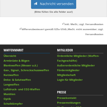
Nachricht versenden
(Bitte füllen Sie alle Felder aus!)
1
*
inkl. MwSt.; zzgl. Versandkosten
2
*
differenzbesteuert gemäß §25a UStG.;MwSt. nicht ausweisbar; zzgl.
Versandkosten
WAFFENMARKT
MITGLIEDER
Übersicht
Ordentliche Mitglieder (Waffen-
Armbrüste & Bögen
Fachgeschäfte)
Blankwaffen (Messer u.ä.)
Außerordentliche Mitglieder
Gas-, Signal-, Schreckschusswaffen
Fördermitglieder
Kurzwaffen
Mitgliedschaft
Deko- & Salutwaffen
Login für Mitglieder
Langwaffen
Luftdruck- und CO2-Waffen
PRESSE
Munition
Pressekontakt
Optik
Pressemeldungen
Schalldämpfer