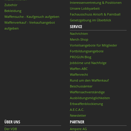
Interessenvertretung & Positionen
Zubehör
Unsere Lobbyarbeit
Bekleidung
Fachausschuss Airsoft & Paintball
Waffensuche - Kaufgesuch aufgeben
Gesetzgebung im Überblick
Waffenverkauf - Verkaufsangebot
SERVICE
aufgeben
Nachrichten
Merch-Shop
Vorteilsangebote für Mitglieder
Fortbildungsangebote
PROGUN Blog
Jobbörse und Nachfolge
Waffen-ABC
Waffenrecht
Rund um den Waffenkauf
Beschussämter
Waffensachverständige
Ausbildungsmöglichkeiten
Erbwaffenblockierung
A.E.C.A.C.
Newsletter
ÜBER UNS
PARTNER
Der VDB
Ampere AG