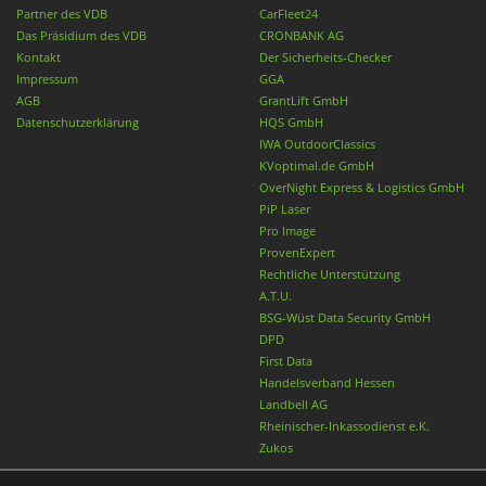
Partner des VDB
CarFleet24
Das Präsidium des VDB
CRONBANK AG
Kontakt
Der Sicherheits-Checker
Impressum
GGA
AGB
GrantLift GmbH
Datenschutzerklärung
HQS GmbH
IWA OutdoorClassics
KVoptimal.de GmbH
OverNight Express & Logistics GmbH
PiP Laser
Pro Image
ProvenExpert
Rechtliche Unterstützung
A.T.U.
BSG-Wüst Data Security GmbH
DPD
First Data
Handelsverband Hessen
Landbell AG
Rheinischer-Inkassodienst e.K.
Zukos