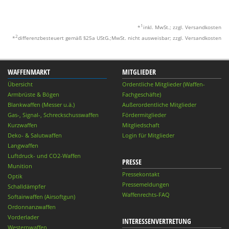
1
*
inkl. MwSt.; zzgl. Versandkosten
2
*
differenzbesteuert gemäß §25a UStG.;MwSt. nicht ausweisbar; zzgl. Versandkosten
WAFFENMARKT
MITGLIEDER
Übersicht
Ordentliche Mitglieder (Waffen-
Armbrüste & Bögen
Fachgeschäfte)
Blankwaffen (Messer u.ä.)
Außerordentliche Mitglieder
Gas-, Signal-, Schreckschusswaffen
Fördermitglieder
Kurzwaffen
Mitgliedschaft
Deko- & Salutwaffen
Login für Mitglieder
Langwaffen
Luftdruck- und CO2-Waffen
PRESSE
Munition
Pressekontakt
Optik
Pressemeldungen
Schalldämpfer
Waffenrechts-FAQ
Softairwaffen (Airsoftgun)
Ordonnanzwaffen
Vorderlader
INTERESSENVERTRETUNG
Westernwaffen