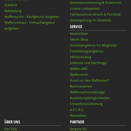
Interessenvertretung & Positionen
Zubehör
Unsere Lobbyarbeit
Bekleidung
Fachausschuss Airsoft & Paintball
Waffensuche - Kaufgesuch aufgeben
Gesetzgebung im Überblick
Waffenverkauf - Verkaufsangebot
SERVICE
aufgeben
Nachrichten
Merch-Shop
Vorteilsangebote für Mitglieder
Fortbildungsangebote
PROGUN Blog
Jobbörse und Nachfolge
Waffen-ABC
Waffenrecht
Rund um den Waffenkauf
Beschussämter
Waffensachverständige
Ausbildungsmöglichkeiten
Erbwaffenblockierung
A.E.C.A.C.
Newsletter
ÜBER UNS
PARTNER
Der VDB
Ampere AG