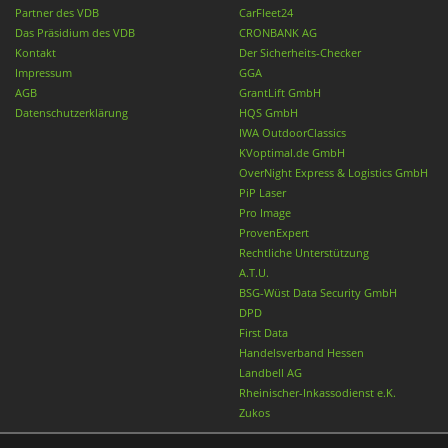
Partner des VDB
CarFleet24
Das Präsidium des VDB
CRONBANK AG
Kontakt
Der Sicherheits-Checker
Impressum
GGA
AGB
GrantLift GmbH
Datenschutzerklärung
HQS GmbH
IWA OutdoorClassics
KVoptimal.de GmbH
OverNight Express & Logistics GmbH
PiP Laser
Pro Image
ProvenExpert
Rechtliche Unterstützung
A.T.U.
BSG-Wüst Data Security GmbH
DPD
First Data
Handelsverband Hessen
Landbell AG
Rheinischer-Inkassodienst e.K.
Zukos