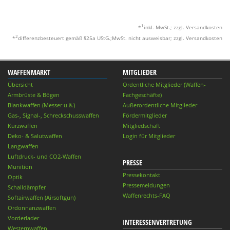
1
*
inkl. MwSt.; zzgl. Versandkosten
2
*
differenzbesteuert gemäß §25a UStG.;MwSt. nicht ausweisbar; zzgl. Versandkosten
WAFFENMARKT
MITGLIEDER
Übersicht
Ordentliche Mitglieder (Waffen-
Armbrüste & Bögen
Fachgeschäfte)
Blankwaffen (Messer u.ä.)
Außerordentliche Mitglieder
Gas-, Signal-, Schreckschusswaffen
Fördermitglieder
Kurzwaffen
Mitgliedschaft
Deko- & Salutwaffen
Login für Mitglieder
Langwaffen
Luftdruck- und CO2-Waffen
PRESSE
Munition
Pressekontakt
Optik
Pressemeldungen
Schalldämpfer
Waffenrechts-FAQ
Softairwaffen (Airsoftgun)
Ordonnanzwaffen
Vorderlader
INTERESSENVERTRETUNG
Westernwaffen