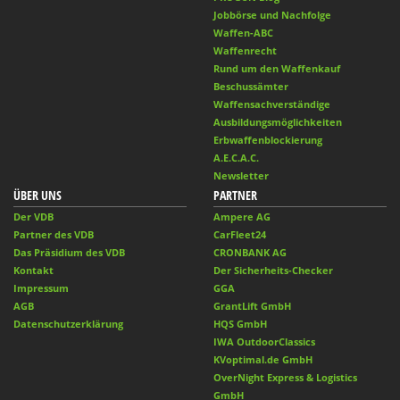
Jobbörse und Nachfolge
Waffen-ABC
Waffenrecht
Rund um den Waffenkauf
Beschussämter
Waffensachverständige
Ausbildungsmöglichkeiten
Erbwaffenblockierung
A.E.C.A.C.
Newsletter
ÜBER UNS
PARTNER
Der VDB
Ampere AG
Partner des VDB
CarFleet24
Das Präsidium des VDB
CRONBANK AG
Kontakt
Der Sicherheits-Checker
Impressum
GGA
AGB
GrantLift GmbH
Datenschutzerklärung
HQS GmbH
IWA OutdoorClassics
KVoptimal.de GmbH
OverNight Express & Logistics
GmbH