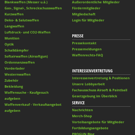
Blankwaffen (Messer u.ä.)
Außerordentliche Mitglieder
Gas-, Signal-, Schreckschusswaffen
Fördermitglieder
Kurzwaffen
Mitgliedschaft
Deko- & Salutwaffen
Login für Mitglieder
Langwaffen
Luftdruck- und CO2-Waffen
PRESSE
Munition
Pressekontakt
Optik
Pressemeldungen
Schalldämpfer
Waffenrechts-FAQ
Softairwaffen (Airsoftgun)
Ordonnanzwaffen
Vorderlader
INTERESSENVERTRETUNG
Westernwaffen
Interessenvertretung & Positionen
Zubehör
Unsere Lobbyarbeit
Bekleidung
Fachausschuss Airsoft & Paintball
Waffensuche - Kaufgesuch
Gesetzgebung im Überblick
aufgeben
SERVICE
Waffenverkauf - Verkaufsangebot
Nachrichten
aufgeben
Merch-Shop
Vorteilsangebote für Mitglieder
Fortbildungsangebote
PROGUN Blog