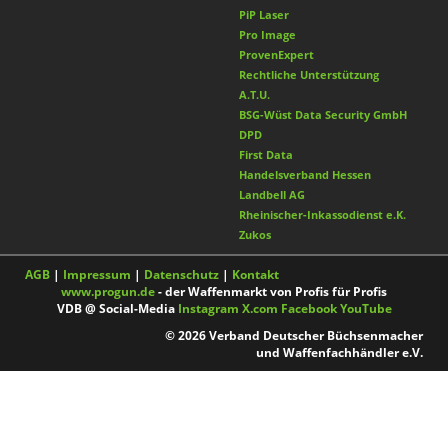
PiP Laser
Pro Image
ProvenExpert
Rechtliche Unterstützung
A.T.U.
BSG-Wüst Data Security GmbH
DPD
First Data
Handelsverband Hessen
Landbell AG
Rheinischer-Inkassodienst e.K.
Zukos
AGB
|
Impressum
|
Datenschutz
|
Kontakt
www.progun.de
- der Waffenmarkt von Profis für Profis
VDB @ Social-Media
Instagram
X.com
Facebook
YouTube
© 2026 Verband Deutscher Büchsenmacher
und Waffenfachhändler e.V.
Nach oben