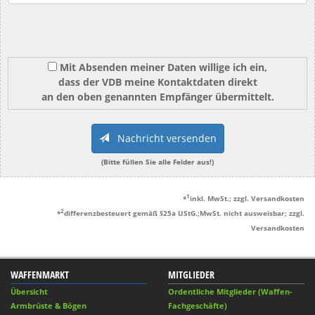
Mit Absenden meiner Daten willige ich ein,
dass der VDB meine Kontaktdaten direkt
an den oben genannten Empfänger übermittelt.
Nachricht versenden
(Bitte füllen Sie alle Felder aus!)
1
*
inkl. MwSt.; zzgl. Versandkosten
2
*
differenzbesteuert gemäß §25a UStG.;MwSt. nicht ausweisbar; zzgl.
Versandkosten
WAFFENMARKT
MITGLIEDER
Übersicht
Ordentliche Mitglieder (Waffen-
Armbrüste & Bögen
Fachgeschäfte)