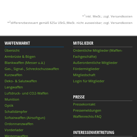
1
*
inkl. MwSt.; zzgl. Versandkosten
2
*
differenzbesteuert gemäß §25a UStG.;MwSt. nicht ausweisbar; zzgl. Versandkosten
WAFFENMARKT
MITGLIEDER
Übersicht
Ordentliche Mitglieder (Waffen-
Armbrüste & Bögen
Fachgeschäfte)
Blankwaffen (Messer u.ä.)
Außerordentliche Mitglieder
Gas-, Signal-, Schreckschusswaffen
Fördermitglieder
Kurzwaffen
Mitgliedschaft
Deko- & Salutwaffen
Login für Mitglieder
Langwaffen
Luftdruck- und CO2-Waffen
PRESSE
Munition
Pressekontakt
Optik
Pressemeldungen
Schalldämpfer
Waffenrechts-FAQ
Softairwaffen (Airsoftgun)
Ordonnanzwaffen
Vorderlader
INTERESSENVERTRETUNG
Westernwaffen