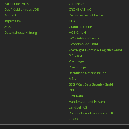
Partner des VDB
CarFleet24
Das Präsidium des VDB
CRONBANK AG
Kontakt
Der Sicherheits-Checker
Impressum
GGA
AGB
GrantLift GmbH
Datenschutzerklärung
HQS GmbH
IWA OutdoorClassics
KVoptimal.de GmbH
OverNight Express & Logistics GmbH
PiP Laser
Pro Image
ProvenExpert
Rechtliche Unterstützung
A.T.U.
BSG-Wüst Data Security GmbH
DPD
First Data
Handelsverband Hessen
Landbell AG
Rheinischer-Inkassodienst e.K.
Zukos