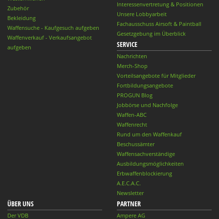
Interessenvertretung & Positionen
Zubehör
Unsere Lobbyarbeit
Bekleidung
Fachausschuss Airsoft & Paintball
Waffensuche - Kaufgesuch aufgeben
Gesetzgebung im Überblick
Waffenverkauf - Verkaufsangebot
SERVICE
aufgeben
Nachrichten
Merch-Shop
Vorteilsangebote für Mitglieder
Fortbildungsangebote
PROGUN Blog
Jobbörse und Nachfolge
Waffen-ABC
Waffenrecht
Rund um den Waffenkauf
Beschussämter
Waffensachverständige
Ausbildungsmöglichkeiten
Erbwaffenblockierung
A.E.C.A.C.
Newsletter
ÜBER UNS
PARTNER
Der VDB
Ampere AG