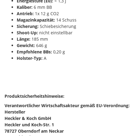
Energiestufe (E0):
< 1,3 J
Kaliber:
6 mm BB
Antrieb:
1x 12 g CO2
Magazinkapazität:
14 Schuss
Sicherung:
Schiebesicherung
Shoot-Up:
nicht einstellbar
Länge:
185 mm
Gewicht:
646 g
Empfohlene BBs:
0,20 g
Holster-Typ:
A
Produktsicherheitshinweise:
Verantwortlicher Wirtschaftsakteur gemäß EU-Verordnung:
Hersteller
Heckler & Koch GmbH
Heckler und Koch-Str. 1
78727 Oberndorf am Neckar