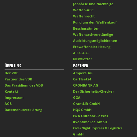
Jobbörse und Nachfolge
Waffen-ABC
Waffenrecht
Rund um den Waffenkauf
Beschussämter
Waffensachverständige
Ausbildungsmöglichkeiten
Erbwaffenblockierung
A.E.C.A.C.
Newsletter
ÜBER UNS
PARTNER
Der VDB
Ampere AG
Partner des VDB
CarFleet24
Das Präsidium des VDB
CRONBANK AG
Kontakt
Der Sicherheits-Checker
Impressum
GGA
AGB
GrantLift GmbH
Datenschutzerklärung
HQS GmbH
IWA OutdoorClassics
KVoptimal.de GmbH
OverNight Express & Logistics
GmbH