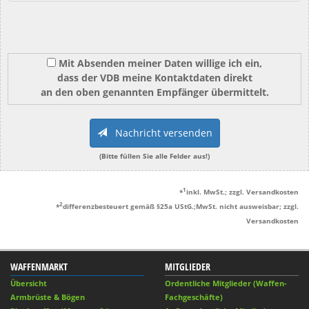
Mit Absenden meiner Daten willige ich ein,
dass der VDB meine Kontaktdaten direkt
an den oben genannten Empfänger übermittelt.
Nachricht versenden
(Bitte füllen Sie alle Felder aus!)
1
*
inkl. MwSt.; zzgl. Versandkosten
2
*
differenzbesteuert gemäß §25a UStG.;MwSt. nicht ausweisbar; zzgl.
Versandkosten
WAFFENMARKT
MITGLIEDER
Übersicht
Ordentliche Mitglieder (Waffen-
Armbrüste & Bögen
Fachgeschäfte)