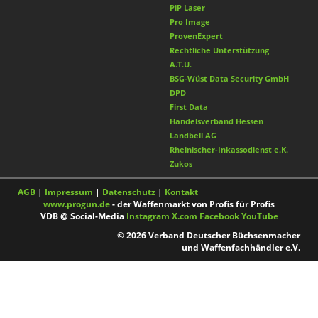
PiP Laser
Pro Image
ProvenExpert
Rechtliche Unterstützung
A.T.U.
BSG-Wüst Data Security GmbH
DPD
First Data
Handelsverband Hessen
Landbell AG
Rheinischer-Inkassodienst e.K.
Zukos
AGB
|
Impressum
|
Datenschutz
|
Kontakt
www.progun.de
- der Waffenmarkt von Profis für Profis
VDB @ Social-Media
Instagram
X.com
Facebook
YouTube
© 2026 Verband Deutscher Büchsenmacher
und Waffenfachhändler e.V.
Nach oben