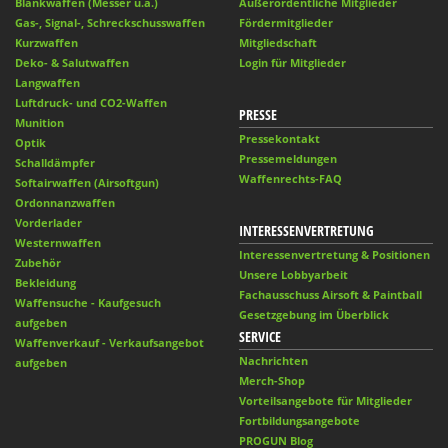
Blankwaffen (Messer u.ä.)
Außerordentliche Mitglieder
Gas-, Signal-, Schreckschusswaffen
Fördermitglieder
Kurzwaffen
Mitgliedschaft
Deko- & Salutwaffen
Login für Mitglieder
Langwaffen
Luftdruck- und CO2-Waffen
PRESSE
Munition
Pressekontakt
Optik
Pressemeldungen
Schalldämpfer
Waffenrechts-FAQ
Softairwaffen (Airsoftgun)
Ordonnanzwaffen
Vorderlader
INTERESSENVERTRETUNG
Westernwaffen
Interessenvertretung & Positionen
Zubehör
Unsere Lobbyarbeit
Bekleidung
Fachausschuss Airsoft & Paintball
Waffensuche - Kaufgesuch
Gesetzgebung im Überblick
aufgeben
SERVICE
Waffenverkauf - Verkaufsangebot
Nachrichten
aufgeben
Merch-Shop
Vorteilsangebote für Mitglieder
Fortbildungsangebote
PROGUN Blog