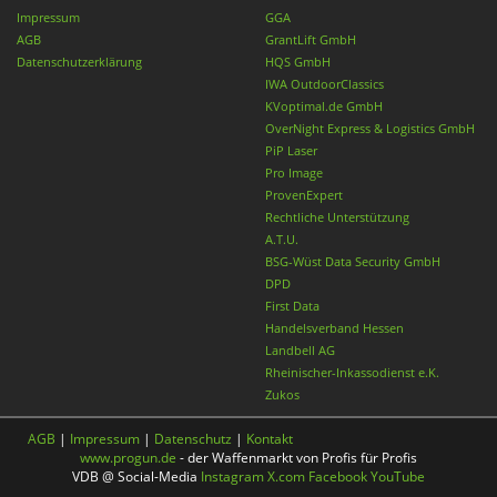
Impressum
GGA
AGB
GrantLift GmbH
Datenschutzerklärung
HQS GmbH
IWA OutdoorClassics
KVoptimal.de GmbH
OverNight Express & Logistics GmbH
PiP Laser
Pro Image
ProvenExpert
Rechtliche Unterstützung
A.T.U.
BSG-Wüst Data Security GmbH
DPD
First Data
Handelsverband Hessen
Landbell AG
Rheinischer-Inkassodienst e.K.
Zukos
AGB
|
Impressum
|
Datenschutz
|
Kontakt
www.progun.de
- der Waffenmarkt von Profis für Profis
VDB @ Social-Media
Instagram
X.com
Facebook
YouTube