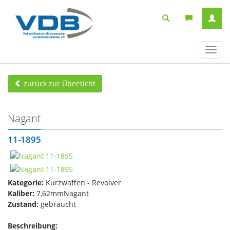
Navig
ein-/
zurück zur Übersicht
Nagant
11-1895
Kategorie:
Kurzwaffen - Revolver
Kaliber:
7,62mmNagant
Zustand:
gebraucht
Beschreibung: