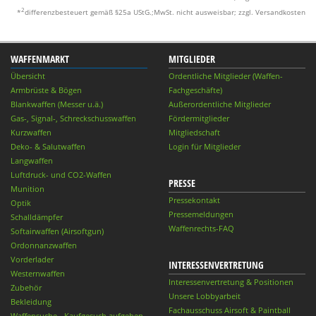
2
*
differenzbesteuert gemäß §25a UStG.;MwSt. nicht ausweisbar; zzgl. Versandkosten
WAFFENMARKT
MITGLIEDER
Übersicht
Ordentliche Mitglieder (Waffen-
Armbrüste & Bögen
Fachgeschäfte)
Blankwaffen (Messer u.ä.)
Außerordentliche Mitglieder
Gas-, Signal-, Schreckschusswaffen
Fördermitglieder
Kurzwaffen
Mitgliedschaft
Deko- & Salutwaffen
Login für Mitglieder
Langwaffen
Luftdruck- und CO2-Waffen
PRESSE
Munition
Pressekontakt
Optik
Pressemeldungen
Schalldämpfer
Waffenrechts-FAQ
Softairwaffen (Airsoftgun)
Ordonnanzwaffen
Vorderlader
INTERESSENVERTRETUNG
Westernwaffen
Interessenvertretung & Positionen
Zubehör
Unsere Lobbyarbeit
Bekleidung
Fachausschuss Airsoft & Paintball
Waffensuche - Kaufgesuch aufgeben