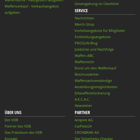
Gesetzgebung im Überblick
Waffenverkauf - Verkaufsangebot
SERVICE
aufgeben
Nachrichten
Merch-Shop
Vorteilsangebote für Mitglieder
Fortbildungsangebote
PROGUN Blog
Jobbörse und Nachfolge
Waffen-ABC
Waffenrecht
Rund um den Waffenkauf
Beschussämter
Waffensachverständige
Ausbildungsmöglichkeiten
Erbwaffenblockierung
A.E.C.A.C.
Newsletter
ÜBER UNS
PARTNER
Der VDB
Ampere AG
Partner des VDB
CarFleet24
Das Präsidium des VDB
CRONBANK AG
Kontakt
Der Sicherheits-Checker