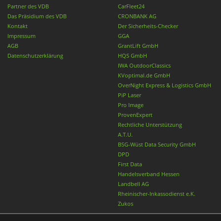
Partner des VDB
CarFleet24
Das Präsidium des VDB
CRONBANK AG
Kontakt
Der Sicherheits-Checker
Impressum
GGA
AGB
GrantLift GmbH
Datenschutzerklärung
HQS GmbH
IWA OutdoorClassics
KVoptimal.de GmbH
OverNight Express & Logistics GmbH
PiP Laser
Pro Image
ProvenExpert
Rechtliche Unterstützung
A.T.U.
BSG-Wüst Data Security GmbH
DPD
First Data
Handelsverband Hessen
Landbell AG
Rheinischer-Inkassodienst e.K.
Zukos