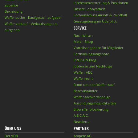
Interessenvertretung & Positionen
Zubehör
Unsere Lobbyarbeit
Bekleidung
Fachausschuss Airsoft & Paintball
Waffensuche - Kaufgesuch aufgeben
Gesetzgebung im Überblick
Waffenverkauf - Verkaufsangebot
SERVICE
aufgeben
Nachrichten
Merch-Shop
Vorteilsangebote für Mitglieder
Fortbildungsangebote
PROGUN Blog
Jobbörse und Nachfolge
Waffen-ABC
Waffenrecht
Rund um den Waffenkauf
Beschussämter
Waffensachverständige
Ausbildungsmöglichkeiten
Erbwaffenblockierung
A.E.C.A.C.
Newsletter
ÜBER UNS
PARTNER
Der VDB
Ampere AG