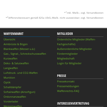
1
*
inkl. MwSt.; zzgl. Versandkosten
2
*
differenzbesteuert gemäß §25a UStG.;MwSt. nicht ausweisbar; zzgl. Versandkosten
WAFFENMARKT
MITGLIEDER
Übersicht
Ordentliche Mitglieder (Waffen-
Armbrüste & Bögen
Fachgeschäfte)
Blankwaffen (Messer u.ä.)
Außerordentliche Mitglieder
Gas-, Signal-, Schreckschusswaffen
Fördermitglieder
Kurzwaffen
Mitgliedschaft
Deko- & Salutwaffen
Login für Mitglieder
Langwaffen
Luftdruck- und CO2-Waffen
PRESSE
Munition
Pressekontakt
Optik
Pressemeldungen
Schalldämpfer
Waffenrechts-FAQ
Softairwaffen (Airsoftgun)
Ordonnanzwaffen
Vorderlader
INTERESSENVERTRETUNG
Westernwaffen