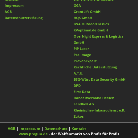
Impressum
GGA
AGB
GrantLift GmbH
Datenschutzerklärung
HQS GmbH
IWA OutdoorClassics
KVoptimal.de GmbH
OverNight Express & Logistics
GmbH
PiP Laser
Pro Image
ProvenExpert
Rechtliche Unterstützung
A.T.U.
BSG-Wüst Data Security GmbH
DPD
First Data
Handelsverband Hessen
Landbell AG
Rheinischer-Inkassodienst e.K.
Zukos
AGB
|
Impressum
|
Datenschutz
|
Kontakt
www.progun.de
- der Waffenmarkt von Profis für Profis