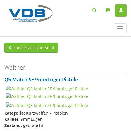
Navig
ein-/
zurück zur Übersicht
Walther
Q5 Match SF​ 9mmLuger Pistole
Kategorie:
Kurzwaffen - Pistolen
Kaliber:
9mmLuger
Zustand:
gebraucht