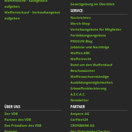
Waffensuche - Kaufgesuch
Gesetzgebung im Überblick
aufgeben
SERVICE
Waffenverkauf - Verkaufsangebot
Nachrichten
aufgeben
Merch-Shop
Vorteilsangebote für Mitglieder
Fortbildungsangebote
PROGUN Blog
Jobbörse und Nachfolge
Waffen-ABC
Waffenrecht
Rund um den Waffenkauf
Beschussämter
Waffensachverständige
Ausbildungsmöglichkeiten
Erbwaffenblockierung
A.E.C.A.C.
Newsletter
ÜBER UNS
PARTNER
Der VDB
Ampere AG
Partner des VDB
CarFleet24
Das Präsidium des VDB
CRONBANK AG
Kontakt
Der Sicherheits-Checker