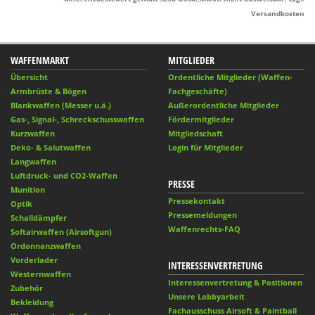
Versandkosten
WAFFENMARKT
MITGLIEDER
Übersicht
Ordentliche Mitglieder (Waffen-
Armbrüste & Bögen
Fachgeschäfte)
Blankwaffen (Messer u.ä.)
Außerordentliche Mitglieder
Gas-, Signal-, Schreckschusswaffen
Fördermitglieder
Kurzwaffen
Mitgliedschaft
Deko- & Salutwaffen
Login für Mitglieder
Langwaffen
Luftdruck- und CO2-Waffen
PRESSE
Munition
Pressekontakt
Optik
Pressemeldungen
Schalldämpfer
Waffenrechts-FAQ
Softairwaffen (Airsoftgun)
Ordonnanzwaffen
Vorderlader
INTERESSENVERTRETUNG
Westernwaffen
Interessenvertretung & Positionen
Zubehör
Unsere Lobbyarbeit
Bekleidung
Fachausschuss Airsoft & Paintball