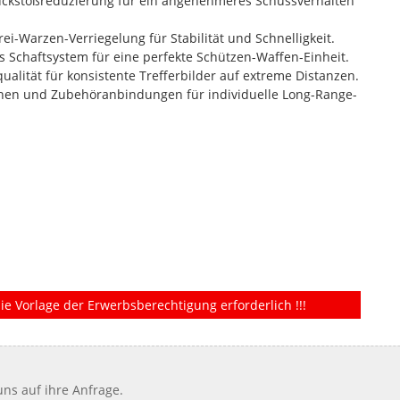
Rückstoßreduzierung für ein angenehmeres Schussverhalten
ei-Warzen-Verriegelung für Stabilität und Schnelligkeit.
s Schaftsystem für eine perfekte Schützen-Waffen-Einheit.
qualität für konsistente Trefferbilder auf extreme Distanzen.
onen und Zubehöranbindungen für individuelle Long-Range-
ie Vorlage der Erwerbsberechtigung erforderlich !!!
ns auf ihre Anfrage.