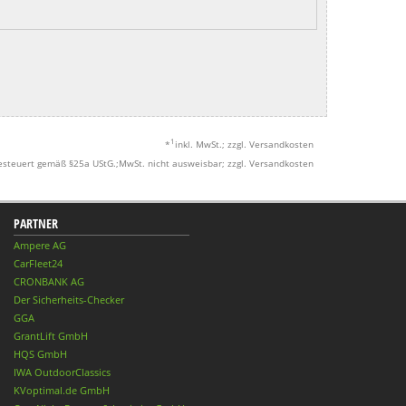
1
*
inkl. MwSt.; zzgl. Versandkosten
esteuert gemäß §25a UStG.;MwSt. nicht ausweisbar; zzgl. Versandkosten
PARTNER
Ampere AG
CarFleet24
CRONBANK AG
Der Sicherheits-Checker
GGA
GrantLift GmbH
HQS GmbH
IWA OutdoorClassics
KVoptimal.de GmbH