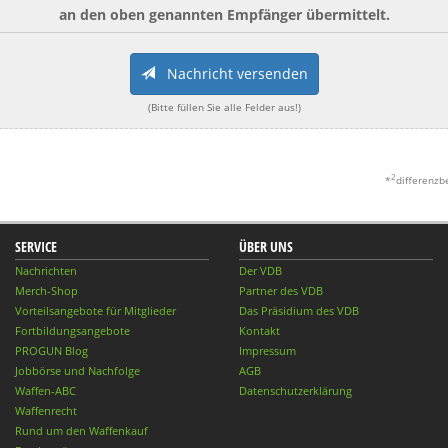
an den oben genannten Empfänger übermittelt.
Nachricht versenden
(Bitte füllen Sie alle Felder aus!)
2
*
differenzb
SERVICE
ÜBER UNS
Nachrichten
Der VDB
Merch-Shop
Partner des VDB
Vorteilsangebote für Mitglieder
Das Präsidium des VDB
Fortbildungsangebote
Kontakt
PROGUN Blog
Impressum
Jobbörse und Nachfolge
AGB
Waffen-ABC
Datenschutzerklärung
Waffenrecht
Rund um den Waffenkauf