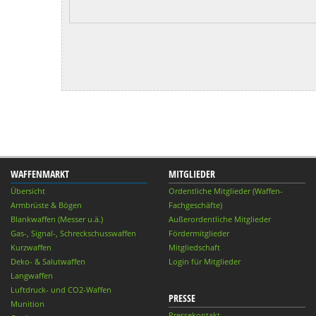
WAFFENMARKT
MITGLIEDER
Übersicht
Ordentliche Mitglieder (Waffen-
Armbrüste & Bögen
Fachgeschäfte)
Blankwaffen (Messer u.ä.)
Außerordentliche Mitglieder
Gas-, Signal-, Schreckschusswaffen
Fördermitglieder
Kurzwaffen
Mitgliedschaft
Deko- & Salutwaffen
Login für Mitglieder
Langwaffen
Luftdruck- und CO2-Waffen
PRESSE
Munition
Pressekontakt