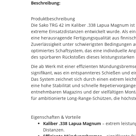
Beschreibung:
Produktbeschreibung
Die Sako TRG 42 im Kaliber .338 Lapua Magnum ist e
extreme Einsatzdistanzen entwickelt wurde. Als ein
eine herausragende Fertigungsqualität aus finnisc
Zuverlässigkeit unter schwierigsten Bedingungen au
optimiertes Schaftsystem, das eine individuelle An
des spürbaren Rückstoßes dieses leistungsstarken Ka
Die ab Werk mit einer effizienten Mündungsbremse
signifikant, was ein entspannteres Schießen und ei
Das System zeichnet sich durch einen extrem leich
eine hohe Stabilität und schnelle Repetiervorgäng
entnehmbaren Magazins und der vielfältigen Montag
für ambitionierte Long-Range-Schützen, die höchst
Eigenschaften & Vorteile
Kaliber .338 Lapua Magnum
– extrem leistun
Distanzen.