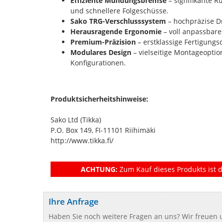
Effiziente Mündungsbremse
– signifikante 
und schnellere Folgeschüsse.
Sako TRG-Verschlusssystem
– hochpräzise Dr
Herausragende Ergonomie
– voll anpassbare
Premium-Präzision
– erstklassige Fertigungs
Modulares Design
– vielseitige Montageopti
Konfigurationen.
Produktsicherheitshinweise:
Sako Ltd (Tikka)
P.O. Box 149, FI-11101 Riihimäki
http://www.tikka.fi/
ACHTUNG:
Zum Kauf dieses Produkts ist d
Ihre Anfrage
Haben Sie noch weitere Fragen an uns? Wir freuen u