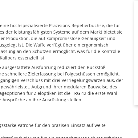
ine hochspezialisierte Präzisions-Repetierbüchse, die für
es der leistungsfähigsten Systeme auf dem Markt bietet sie
her Produktion, die auf kompromisslose Genauigkeit und
sgelegt ist. Die Waffe verfügt über ein ergonomisch
passung an den Schützen ermöglicht, was für die Kontrolle
libers essenziell ist.
 ausgestattete Ausführung reduziert den Rückstoß
ne schnellere Zielerfassung bei Folgeschüssen ermöglicht.
tgängigen Verschluss mit drei Verriegelungswarzen aus, der
e gewährleistet. Aufgrund ihrer modularen Bauweise, des
eoptionen für Zieloptiken ist die TRG 42 die erste Wahl
e Ansprüche an ihre Ausrüstung stellen.
gsstarke Patrone für den präzisen Einsatz auf weite