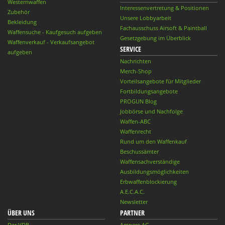
Westernwaffen
Interessenvertretung & Positionen
Zubehör
Unsere Lobbyarbeit
Bekleidung
Fachausschuss Airsoft & Paintball
Waffensuche - Kaufgesuch aufgeben
Gesetzgebung im Überblick
Waffenverkauf - Verkaufsangebot
SERVICE
aufgeben
Nachrichten
Merch-Shop
Vorteilsangebote für Mitglieder
Fortbildungsangebote
PROGUN Blog
Jobbörse und Nachfolge
Waffen-ABC
Waffenrecht
Rund um den Waffenkauf
Beschussämter
Waffensachverständige
Ausbildungsmöglichkeiten
Erbwaffenblockierung
A.E.C.A.C.
Newsletter
ÜBER UNS
PARTNER
Der VDB
Ampere AG