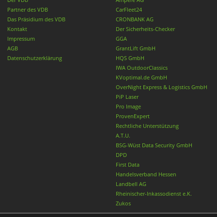
Partner des VDB
CarFleet24
Das Präsidium des VDB
CRONBANK AG
Kontakt
Der Sicherheits-Checker
Impressum
GGA
AGB
GrantLift GmbH
Datenschutzerklärung
HQS GmbH
IWA OutdoorClassics
KVoptimal.de GmbH
OverNight Express & Logistics GmbH
PiP Laser
Pro Image
ProvenExpert
Rechtliche Unterstützung
A.T.U.
BSG-Wüst Data Security GmbH
DPD
First Data
Handelsverband Hessen
Landbell AG
Rheinischer-Inkassodienst e.K.
Zukos