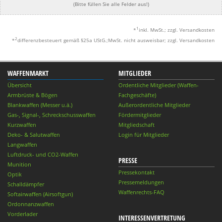
(Bitte füllen Sie alle Felder aus!)
1
*
inkl. MwSt.; zzgl. Versandkosten
2
*
differenzbesteuert gemäß §25a UStG.;MwSt. nicht ausweisbar; zzgl. Versandkosten
WAFFENMARKT
MITGLIEDER
Übersicht
Ordentliche Mitglieder (Waffen-
Armbrüste & Bögen
Fachgeschäfte)
Blankwaffen (Messer u.ä.)
Außerordentliche Mitglieder
Gas-, Signal-, Schreckschusswaffen
Fördermitglieder
Kurzwaffen
Mitgliedschaft
Deko- & Salutwaffen
Login für Mitglieder
Langwaffen
Luftdruck- und CO2-Waffen
PRESSE
Munition
Pressekontakt
Optik
Pressemeldungen
Schalldämpfer
Waffenrechts-FAQ
Softairwaffen (Airsoftgun)
Ordonnanzwaffen
Vorderlader
INTERESSENVERTRETUNG