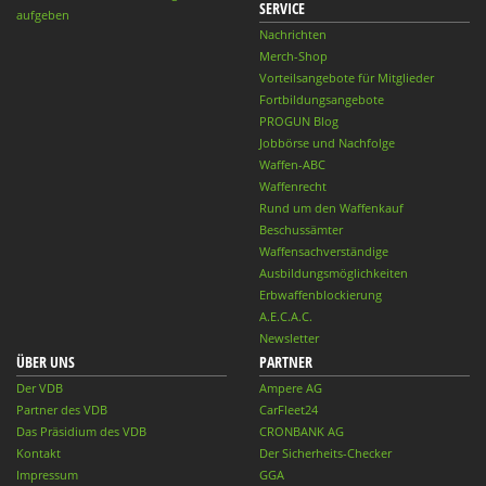
SERVICE
aufgeben
Nachrichten
Merch-Shop
Vorteilsangebote für Mitglieder
Fortbildungsangebote
PROGUN Blog
Jobbörse und Nachfolge
Waffen-ABC
Waffenrecht
Rund um den Waffenkauf
Beschussämter
Waffensachverständige
Ausbildungsmöglichkeiten
Erbwaffenblockierung
A.E.C.A.C.
Newsletter
ÜBER UNS
PARTNER
Der VDB
Ampere AG
Partner des VDB
CarFleet24
Das Präsidium des VDB
CRONBANK AG
Kontakt
Der Sicherheits-Checker
Impressum
GGA