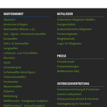
WAFFENMARKT
MITGLIEDER
Übersicht
Ordentliche Mitglieder (Waffen-
Armbrüste & Bögen
Fachgeschäfte)
Blankwaffen (Messer u.ä.)
Außerordentliche Mitglieder
Gas-, Signal-, Schreckschusswaffen
Fördermitglieder
Kurzwaffen
Mitgliedschaft
Deko- & Salutwaffen
Login für Mitglieder
Langwaffen
Luftdruck- und CO2-Waffen
PRESSE
Munition
Pressekontakt
Optik
Pressemeldungen
Schalldämpfer
Waffenrechts-FAQ
Softairwaffen (Airsoftgun)
Ordonnanzwaffen
Vorderlader
INTERESSENVERTRETUNG
Westernwaffen
Interessenvertretung & Positionen
Zubehör
Unsere Lobbyarbeit
Bekleidung
Fachausschuss Airsoft & Paintball
Waffensuche - Kaufgesuch aufgeben
Gesetzgebung im Überblick
Waffenverkauf - Verkaufsangebot