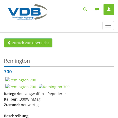
Navig
ein-/
zurück zur Übersicht
Remington
700
Kategorie:
Langwaffen - Repetierer
Kaliber:
.300WinMag
Zustand:
neuwertig
Beschreibung: