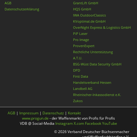
AGB
GrantLift GmbH
Datenschutzerklärung
HQS GmbH
IWA OutdoorClassics
KVoptimal.de GmbH
OverNight Express & Logistics GmbH
PiP Laser
Pro Image
ProvenExpert
Rechtliche Unterstützung
A.T.U.
BSG-Wüst Data Security GmbH
DPD
First Data
Handelsverband Hessen
Landbell AG
Rheinischer-Inkassodienst e.K.
Zukos
AGB
|
Impressum
|
Datenschutz
|
Kontakt
www.progun.de
- der Waffenmarkt von Profis für Profis
VDB @ Social-Media
Instagram
X.com
Facebook
YouTube
© 2026 Verband Deutscher Büchsenmacher
und Waffenfachhändler e.V.