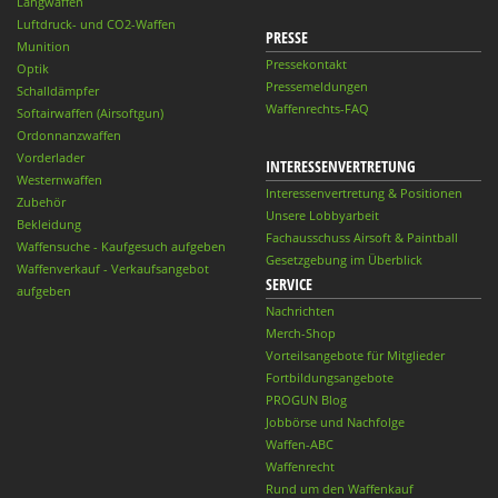
Langwaffen
Luftdruck- und CO2-Waffen
PRESSE
Munition
Pressekontakt
Optik
Pressemeldungen
Schalldämpfer
Waffenrechts-FAQ
Softairwaffen (Airsoftgun)
Ordonnanzwaffen
Vorderlader
INTERESSENVERTRETUNG
Westernwaffen
Interessenvertretung & Positionen
Zubehör
Unsere Lobbyarbeit
Bekleidung
Fachausschuss Airsoft & Paintball
Waffensuche - Kaufgesuch aufgeben
Gesetzgebung im Überblick
Waffenverkauf - Verkaufsangebot
SERVICE
aufgeben
Nachrichten
Merch-Shop
Vorteilsangebote für Mitglieder
Fortbildungsangebote
PROGUN Blog
Jobbörse und Nachfolge
Waffen-ABC
Waffenrecht
Rund um den Waffenkauf