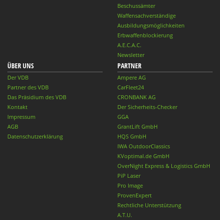
Beschussämter
Waffensachverständige
Ausbildungsmöglichkeiten
Erbwaffenblockierung
A.E.C.A.C.
Newsletter
ÜBER UNS
PARTNER
Der VDB
Ampere AG
Partner des VDB
CarFleet24
Das Präsidium des VDB
CRONBANK AG
Kontakt
Der Sicherheits-Checker
Impressum
GGA
AGB
GrantLift GmbH
Datenschutzerklärung
HQS GmbH
IWA OutdoorClassics
KVoptimal.de GmbH
OverNight Express & Logistics GmbH
PiP Laser
Pro Image
ProvenExpert
Rechtliche Unterstützung
A.T.U.