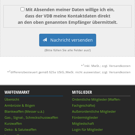
Mit Absenden meiner Daten willige ich ein,
dass der VDB meine Kontaktdaten direkt
an den oben genannten Empfänger übermittelt.
Nachricht versenden
(Bitte füllen Sie alle Felder aus!)
1
*
inkl. MwSt.; zzgl. Versandkosten
2
*
differenzbesteuert gemäß §25a UStG.;MwSt. nicht ausweisbar; zzgl. Versandkosten
WAFFENMARKT
MITGLIEDER
Übersicht
Ordentliche Mitglieder (Waffen-
Armbrüste & Bögen
Fachgeschäfte)
Blankwaffen (Messer u.ä.)
Außerordentliche Mitglieder
Gas-, Signal-, Schreckschusswaffen
Fördermitglieder
Kurzwaffen
Mitgliedschaft
Deko- & Salutwaffen
Login für Mitglieder