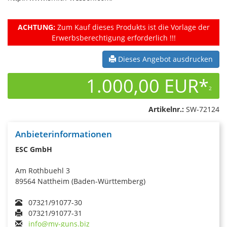
ACHTUNG:
Zum Kauf dieses Produkts ist die Vorlage der
Erwerbsberechtigung erforderlich !!!
Dieses Angebot ausdrucken
1.000,00 EUR*
2
Artikelnr.:
SW-72124
Anbieterinformationen
ESC GmbH
Am Rothbuehl 3
89564 Nattheim (Baden-Württemberg)
07321/91077-30
07321/91077-31
info@my-guns.biz