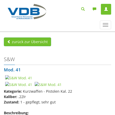
Navig
ein-/
zurück zur Übersicht
S&W
Mod. 41
Kategorie:
Kurzwaffen - Pistolen Kal. 22
Kaliber:
.22lr
Zustand:
1 - gepflegt, sehr gut
Beschreibung: