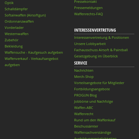
Pressekontakt
Optik
Pressemeldungen
Schalldämpfer
Waffenrechts-FAQ
Softairwaffen (Airsoftgun)
Ordonnanzwaffen
Vorderlader
INTERESSENVERTRETUNG
Westernwaffen
Interessenvertretung & Positionen
Zubehör
Unsere Lobbyarbeit
Bekleidung
Fachausschuss Airsoft & Paintball
Waffensuche - Kaufgesuch aufgeben
Gesetzgebung im Überblick
Waffenverkauf - Verkaufsangebot
SERVICE
aufgeben
Nachrichten
Merch-Shop
Vorteilsangebote für Mitglieder
Fortbildungsangebote
PROGUN Blog
Jobbörse und Nachfolge
Waffen-ABC
Waffenrecht
Rund um den Waffenkauf
Beschussämter
Waffensachverständige
Ausbildungsmöglichkeiten