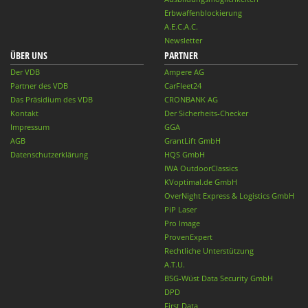
Erbwaffenblockierung
A.E.C.A.C.
Newsletter
ÜBER UNS
PARTNER
Der VDB
Ampere AG
Partner des VDB
CarFleet24
Das Präsidium des VDB
CRONBANK AG
Kontakt
Der Sicherheits-Checker
Impressum
GGA
AGB
GrantLift GmbH
Datenschutzerklärung
HQS GmbH
IWA OutdoorClassics
KVoptimal.de GmbH
OverNight Express & Logistics GmbH
PiP Laser
Pro Image
ProvenExpert
Rechtliche Unterstützung
A.T.U.
BSG-Wüst Data Security GmbH
DPD
First Data