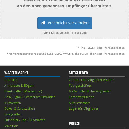
an den oben genannten Empfänger übermittelt.
Nachricht versenden
(Bitte füllen Sie alle Felder aus!)
1
*
inkl. MwSt.; zzgl. Versandkosten
2
*
differenzbesteuert gemäß §25a UStG.;MwSt. nicht ausweisbar; zzgl. Versandkosten
WAFFENMARKT
MITGLIEDER
Übersicht
Ordentliche Mitglieder (Waffen-
Armbrüste & Bögen
Fachgeschäfte)
Blankwaffen (Messer u.ä.)
Außerordentliche Mitglieder
Gas-, Signal-, Schreckschusswaffen
Fördermitglieder
Kurzwaffen
Mitgliedschaft
Deko- & Salutwaffen
Login für Mitglieder
Langwaffen
Luftdruck- und CO2-Waffen
PRESSE
Munition