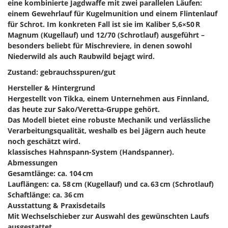
eine kombinierte Jagdwaffe mit zwei parallelen Läufen:
einem Gewehrlauf für Kugelmunition und einem Flintenlauf
für Schrot. Im konkreten Fall ist sie im Kaliber 5,6×50 R
Magnum (Kugellauf) und 12/70 (Schrotlauf) ausgeführt –
besonders beliebt für Mischreviere, in denen sowohl
Niederwild als auch Raubwild bejagt wird.
Zustand: gebrauchsspuren/gut
Hersteller & Hintergrund
Hergestellt von Tikka, einem Unternehmen aus Finnland,
das heute zur Sako/Veretta-Gruppe gehört.
Das Modell bietet eine robuste Mechanik und verlässliche
Verarbeitungsqualität, weshalb es bei Jägern auch heute
noch geschätzt wird.
klassisches Hahnspann-System (Handspanner).
Abmessungen
Gesamtlänge: ca. 104 cm
Lauflängen: ca. 58 cm (Kugellauf) und ca. 63 cm (Schrotlauf)
Schaftlänge: ca. 36 cm
Ausstattung & Praxisdetails
Mit Wechselschieber zur Auswahl des gewünschten Laufs
ausgestattet.