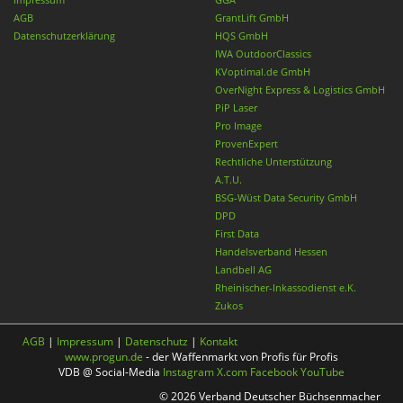
AGB
GrantLift GmbH
Datenschutzerklärung
HQS GmbH
IWA OutdoorClassics
KVoptimal.de GmbH
OverNight Express & Logistics GmbH
PiP Laser
Pro Image
ProvenExpert
Rechtliche Unterstützung
A.T.U.
BSG-Wüst Data Security GmbH
DPD
First Data
Handelsverband Hessen
Landbell AG
Rheinischer-Inkassodienst e.K.
Zukos
AGB
|
Impressum
|
Datenschutz
|
Kontakt
www.progun.de
- der Waffenmarkt von Profis für Profis
VDB @ Social-Media
Instagram
X.com
Facebook
YouTube
© 2026 Verband Deutscher Büchsenmacher