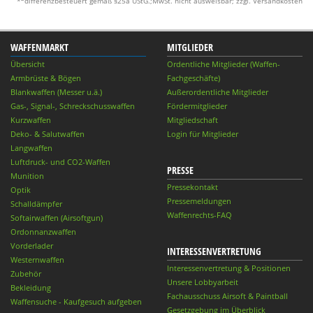
*
differenzbesteuert gemäß §25a UStG.;MwSt. nicht ausweisbar; zzgl. Versandkosten
WAFFENMARKT
MITGLIEDER
Übersicht
Ordentliche Mitglieder (Waffen-
Armbrüste & Bögen
Fachgeschäfte)
Blankwaffen (Messer u.ä.)
Außerordentliche Mitglieder
Gas-, Signal-, Schreckschusswaffen
Fördermitglieder
Kurzwaffen
Mitgliedschaft
Deko- & Salutwaffen
Login für Mitglieder
Langwaffen
Luftdruck- und CO2-Waffen
PRESSE
Munition
Pressekontakt
Optik
Pressemeldungen
Schalldämpfer
Waffenrechts-FAQ
Softairwaffen (Airsoftgun)
Ordonnanzwaffen
Vorderlader
INTERESSENVERTRETUNG
Westernwaffen
Interessenvertretung & Positionen
Zubehör
Unsere Lobbyarbeit
Bekleidung
Fachausschuss Airsoft & Paintball
Waffensuche - Kaufgesuch aufgeben
Gesetzgebung im Überblick