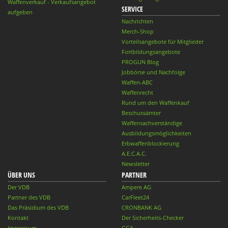
Waffenverkauf - Verkaufsangebot
SERVICE
aufgeben
Nachrichten
Merch-Shop
Vorteilsangebote für Mitglieder
Fortbildungsangebote
PROGUN Blog
Jobbörse und Nachfolge
Waffen-ABC
Waffenrecht
Rund um den Waffenkauf
Beschussämter
Waffensachverständige
Ausbildungsmöglichkeiten
Erbwaffenblockierung
A.E.C.A.C.
Newsletter
ÜBER UNS
PARTNER
Der VDB
Ampere AG
Partner des VDB
CarFleet24
Das Präsidium des VDB
CRONBANK AG
Kontakt
Der Sicherheits-Checker
Impressum
GGA