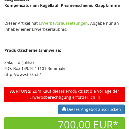
Kompensator am Kugellauf, Prismenschiene, Klappkimme
Dieser Artikel hat
Erwerbsvoraussetzungen
. Abgabe nur an
Inhaber einer Erwerbserlaubnis.
Produktsicherheitshinweise:
Sako Ltd (Tikka)
P.O. Box 149, FI-11101 Riihimäki
http://www.tikka.fi/
ACHTUNG:
Zum Kauf dieses Produkts ist die Vorlage der
Erwerbsberechtigung erforderlich !!!
Dieses Angebot ausdrucken
700,00 EUR*
2