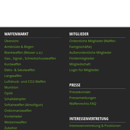
WAFFENMARKT
MITGLIEDER
Übersicht
Ordentliche Mitglieder (Waffen-
Armbrüste & Bögen
Fachgeschäfte)
Blankwaffen (Messer u.ä.)
Außerordentliche Mitglieder
Gas-, Signal-, Schreckschusswaffen
Fördermitglieder
Kurzwaffen
Mitgliedschaft
Deko- & Salutwaffen
Login für Mitglieder
Langwaffen
Luftdruck- und CO2-Waffen
PRESSE
Munition
Pressekontakt
Optik
Pressemeldungen
Schalldämpfer
Waffenrechts-FAQ
Softairwaffen (Airsoftgun)
Ordonnanzwaffen
Vorderlader
INTERESSENVERTRETUNG
Westernwaffen
Interessenvertretung & Positionen
Zubehör