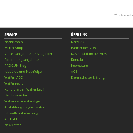
2
*
differenzb
SERVICE
ÜBER UNS
Nachrichten
Der VDB
Merch-Shop
Partner des VDB
Vorteilsangebote für Mitglieder
Das Präsidium des VDB
Fortbildungsangebote
Kontakt
PROGUN Blog
Impressum
Jobbörse und Nachfolge
AGB
Waffen-ABC
Datenschutzerklärung
Waffenrecht
Rund um den Waffenkauf
Beschussämter
Waffensachverständige
Ausbildungsmöglichkeiten
Erbwaffenblockierung
A.E.C.A.C.
Newsletter