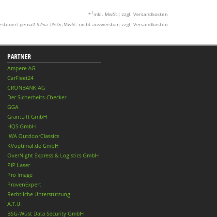
1
*
inkl. MwSt.; zzgl. Versandkosten
esteuert gemäß §25a UStG.;MwSt. nicht ausweisbar; zzgl. Versandkosten
PARTNER
Ampere AG
CarFleet24
CRONBANK AG
Der Sicherheits-Checker
GGA
GrantLift GmbH
HQS GmbH
IWA OutdoorClassics
KVoptimal.de GmbH
OverNight Express & Logistics GmbH
PiP Laser
Pro Image
ProvenExpert
Rechtliche Unterstützung
A.T.U.
BSG-Wüst Data Security GmbH