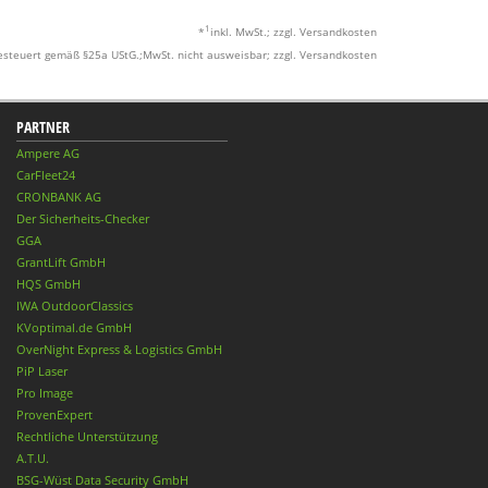
1
*
inkl. MwSt.; zzgl. Versandkosten
esteuert gemäß §25a UStG.;MwSt. nicht ausweisbar; zzgl. Versandkosten
PARTNER
Ampere AG
CarFleet24
CRONBANK AG
Der Sicherheits-Checker
GGA
GrantLift GmbH
HQS GmbH
IWA OutdoorClassics
KVoptimal.de GmbH
OverNight Express & Logistics GmbH
PiP Laser
Pro Image
ProvenExpert
Rechtliche Unterstützung
A.T.U.
BSG-Wüst Data Security GmbH