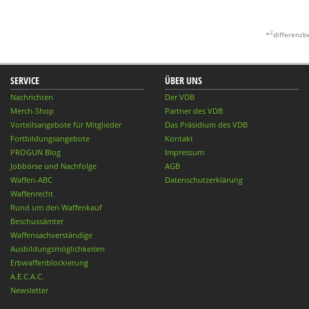
2
*
differenzb
SERVICE
ÜBER UNS
Nachrichten
Der VDB
Merch-Shop
Partner des VDB
Vorteilsangebote für Mitglieder
Das Präsidium des VDB
Fortbildungsangebote
Kontakt
PROGUN Blog
Impressum
Jobbörse und Nachfolge
AGB
Waffen-ABC
Datenschutzerklärung
Waffenrecht
Rund um den Waffenkauf
Beschussämter
Waffensachverständige
Ausbildungsmöglichkeiten
Erbwaffenblockierung
A.E.C.A.C.
Newsletter