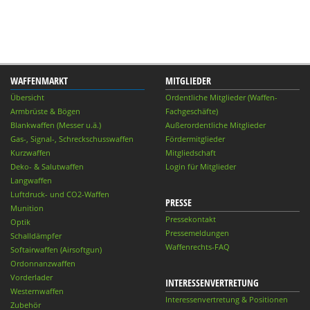
WAFFENMARKT
MITGLIEDER
Übersicht
Ordentliche Mitglieder (Waffen-
Armbrüste & Bögen
Fachgeschäfte)
Blankwaffen (Messer u.ä.)
Außerordentliche Mitglieder
Gas-, Signal-, Schreckschusswaffen
Fördermitglieder
Kurzwaffen
Mitgliedschaft
Deko- & Salutwaffen
Login für Mitglieder
Langwaffen
Luftdruck- und CO2-Waffen
PRESSE
Munition
Pressekontakt
Optik
Pressemeldungen
Schalldämpfer
Waffenrechts-FAQ
Softairwaffen (Airsoftgun)
Ordonnanzwaffen
Vorderlader
INTERESSENVERTRETUNG
Westernwaffen
Interessenvertretung & Positionen
Zubehör