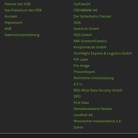
Partner des VDB
CarFleet24
Das Präsidium des VDB
CRONBANK AG
Kontakt
Der Sicherheits-Checker
Impressum
GGA
AGB
GrantLift GmbH
Datenschutzerklärung
HQS GmbH
IWA OutdoorClassics
KVoptimal.de GmbH
OverNight Express & Logistics GmbH
PiP Laser
Pro Image
ProvenExpert
Rechtliche Unterstützung
A.T.U.
BSG-Wüst Data Security GmbH
DPD
First Data
Handelsverband Hessen
Landbell AG
Rheinischer-Inkassodienst e.K.
Zukos