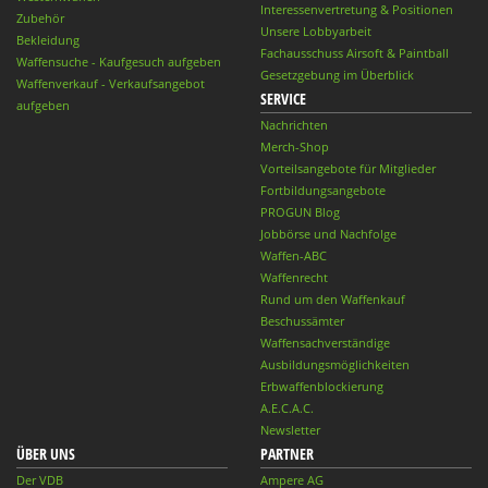
Interessenvertretung & Positionen
Zubehör
Unsere Lobbyarbeit
Bekleidung
Fachausschuss Airsoft & Paintball
Waffensuche - Kaufgesuch aufgeben
Gesetzgebung im Überblick
Waffenverkauf - Verkaufsangebot
SERVICE
aufgeben
Nachrichten
Merch-Shop
Vorteilsangebote für Mitglieder
Fortbildungsangebote
PROGUN Blog
Jobbörse und Nachfolge
Waffen-ABC
Waffenrecht
Rund um den Waffenkauf
Beschussämter
Waffensachverständige
Ausbildungsmöglichkeiten
Erbwaffenblockierung
A.E.C.A.C.
Newsletter
ÜBER UNS
PARTNER
Der VDB
Ampere AG