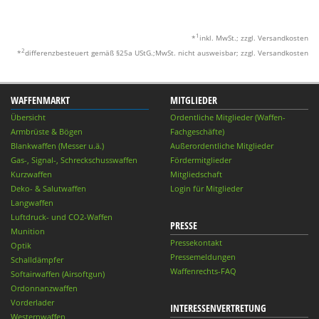
1
*
inkl. MwSt.; zzgl. Versandkosten
2
*
differenzbesteuert gemäß §25a UStG.;MwSt. nicht ausweisbar; zzgl. Versandkosten
WAFFENMARKT
MITGLIEDER
Übersicht
Ordentliche Mitglieder (Waffen-
Armbrüste & Bögen
Fachgeschäfte)
Blankwaffen (Messer u.ä.)
Außerordentliche Mitglieder
Gas-, Signal-, Schreckschusswaffen
Fördermitglieder
Kurzwaffen
Mitgliedschaft
Deko- & Salutwaffen
Login für Mitglieder
Langwaffen
Luftdruck- und CO2-Waffen
PRESSE
Munition
Pressekontakt
Optik
Pressemeldungen
Schalldämpfer
Waffenrechts-FAQ
Softairwaffen (Airsoftgun)
Ordonnanzwaffen
Vorderlader
INTERESSENVERTRETUNG
Westernwaffen