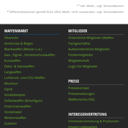
1
*
inkl. MwSt.; zzgl. Versandkosten
2
*
differenzbesteuert gemäß §25a UStG.;MwSt. nicht ausweisbar; zzgl. Versandkosten
WAFFENMARKT
MITGLIEDER
Übersicht
Ordentliche Mitglieder (Waffen-
Armbrüste & Bögen
Fachgeschäfte)
Blankwaffen (Messer u.ä.)
Außerordentliche Mitglieder
Gas-, Signal-, Schreckschusswaffen
Fördermitglieder
Kurzwaffen
Mitgliedschaft
Deko- & Salutwaffen
Login für Mitglieder
Langwaffen
Luftdruck- und CO2-Waffen
PRESSE
Munition
Pressekontakt
Optik
Pressemeldungen
Schalldämpfer
Waffenrechts-FAQ
Softairwaffen (Airsoftgun)
Ordonnanzwaffen
Vorderlader
INTERESSENVERTRETUNG
Westernwaffen
Interessenvertretung & Positionen
Zubehör
Unsere Lobbyarbeit