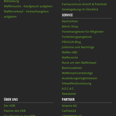
Bekleidung
Fachausschuss Airsoft & Paintball
Waffensuche - Kaufgesuch aufgeben
Gesetzgebung im Überblick
Waffenverkauf - Verkaufsangebot
SERVICE
aufgeben
Nachrichten
Merch-Shop
Vorteilsangebote für Mitglieder
Fortbildungsangebote
PROGUN Blog
Jobbörse und Nachfolge
Waffen-ABC
Waffenrecht
Rund um den Waffenkauf
Beschussämter
Waffensachverständige
Ausbildungsmöglichkeiten
Erbwaffenblockierung
A.E.C.A.C.
Newsletter
ÜBER UNS
PARTNER
Der VDB
Ampere AG
Partner des VDB
CarFleet24
Das Präsidium des VDB
CRONBANK AG