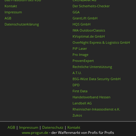
Kontakt
Der Sicherheits-Checker
Impressum
GGA
AGB
GrantLift GmbH
Datenschutzerklärung
HQS GmbH
IWA OutdoorClassics
KVoptimal.de GmbH
OverNight Express & Logistics GmbH
PiP Laser
Pro Image
ProvenExpert
Rechtliche Unterstützung
A.T.U.
BSG-Wüst Data Security GmbH
DPD
First Data
Handelsverband Hessen
Landbell AG
Rheinischer-Inkassodienst e.K.
Zukos
AGB
|
Impressum
|
Datenschutz
|
Kontakt
www.progun.de
- der Waffenmarkt von Profis für Profis