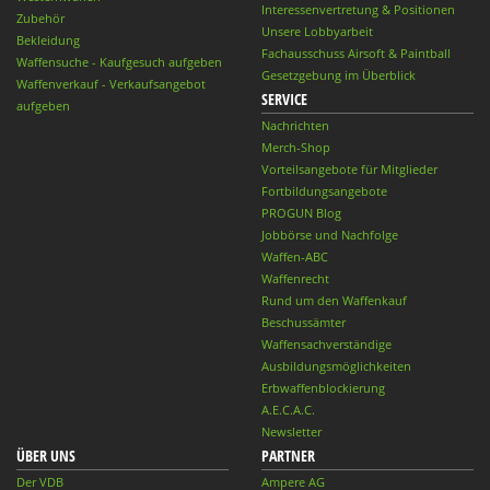
Interessenvertretung & Positionen
Zubehör
Unsere Lobbyarbeit
Bekleidung
Fachausschuss Airsoft & Paintball
Waffensuche - Kaufgesuch aufgeben
Gesetzgebung im Überblick
Waffenverkauf - Verkaufsangebot
SERVICE
aufgeben
Nachrichten
Merch-Shop
Vorteilsangebote für Mitglieder
Fortbildungsangebote
PROGUN Blog
Jobbörse und Nachfolge
Waffen-ABC
Waffenrecht
Rund um den Waffenkauf
Beschussämter
Waffensachverständige
Ausbildungsmöglichkeiten
Erbwaffenblockierung
A.E.C.A.C.
Newsletter
ÜBER UNS
PARTNER
Der VDB
Ampere AG