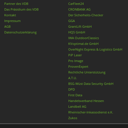
Partner des VDB
CarFleet24
Das Präsidium des VDB
CRONBANK AG
Kontakt
Der Sicherheits-Checker
Impressum
GGA
AGB
GrantLift GmbH
Datenschutzerklärung
HQS GmbH
IWA OutdoorClassics
KVoptimal.de GmbH
OverNight Express & Logistics GmbH
PiP Laser
Pro Image
ProvenExpert
Rechtliche Unterstützung
A.T.U.
BSG-Wüst Data Security GmbH
DPD
First Data
Handelsverband Hessen
Landbell AG
Rheinischer-Inkassodienst e.K.
Zukos