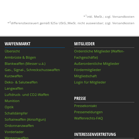
1
*
inkl. MwSt.; zzgl. Versandkosten
2
*
differenzbesteuert gemäß §25a UStG.;MwSt. nicht ausweisbar; zzgl. Versandkosten
WAFFENMARKT
MITGLIEDER
Übersicht
Ordentliche Mitglieder (Waffen-
Armbrüste & Bögen
Fachgeschäfte)
Blankwaffen (Messer u.ä.)
Außerordentliche Mitglieder
Gas-, Signal-, Schreckschusswaffen
Fördermitglieder
Kurzwaffen
Mitgliedschaft
Deko- & Salutwaffen
Login für Mitglieder
Langwaffen
Luftdruck- und CO2-Waffen
PRESSE
Munition
Pressekontakt
Optik
Pressemeldungen
Schalldämpfer
Waffenrechts-FAQ
Softairwaffen (Airsoftgun)
Ordonnanzwaffen
Vorderlader
INTERESSENVERTRETUNG
Westernwaffen