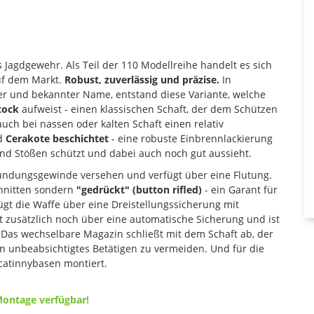
es Jagdgewehr. Als Teil der 110 Modellreihe handelt es sich
uf dem Markt.
Robust, zuverlässig und präzise.
In
r und bekannter Name, entstand diese Variante, welche
tock
aufweist - einen klassischen Schaft, der dem Schützen
uch bei nassen oder kalten Schaft einen relativ
nd
Cerakote beschichtet
- eine robuste Einbrennlackierung
und Stößen schützt und dabei auch noch gut aussieht.
 Mündungsgewinde versehen und verfügt über eine Flutung.
hnitten sondern
"gedrückt" (button rifled)
- ein Garant für
ügt die Waffe über eine Dreistellungssicherung mit
t zusätzlich noch über eine automatische Sicherung und ist
 Das wechselbare Magazin schließt mit dem Schaft ab, der
in unbeabsichtigtes Betätigen zu vermeiden. Und für die
catinnybasen montiert.
Montage verfügbar!