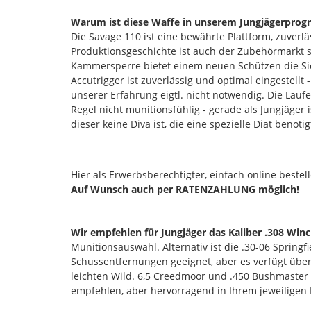
Warum ist diese Waffe in unserem Jungjägerpro
Die Savage 110 ist eine bewährte Plattform, zuverl
Produktionsgeschichte ist auch der Zubehörmarkt s
Kammersperre bietet einem neuen Schützen die Sich
Accutrigger ist zuverlässig und optimal eingestell
unserer Erfahrung eigtl. nicht notwendig. Die Läufe
Regel nicht munitionsfühlig - gerade als Jungjäger
dieser keine Diva ist, die eine spezielle Diät benötig
Hier als Erwerbsberechtigter, einfach online beste
Auf Wunsch auch per RATENZAHLUNG möglich!
Wir empfehlen für Jungjäger das Kaliber .308 Win
Munitionsauswahl. Alternativ ist die .30-06 Spring
Schussentfernungen geeignet, aber es verfügt übe
leichten Wild. 6,5 Creedmoor und .450 Bushmaster s
empfehlen, aber hervorragend in Ihrem jeweiligen 