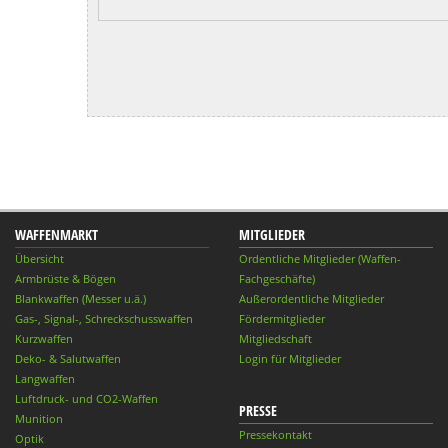
WAFFENMARKT
MITGLIEDER
Übersicht
Ordentliche Mitglieder (Waffen-
Armbrüste & Bögen
Fachgeschäfte)
Blankwaffen (Messer u.ä.)
Außerordentliche Mitglieder
Gas-, Signal-, Schreckschusswaffen
Fördermitglieder
Kurzwaffen
Mitgliedschaft
Deko- & Salutwaffen
Login für Mitglieder
Langwaffen
Luftdruck- und CO2-Waffen
PRESSE
Munition
Pressekontakt
Optik