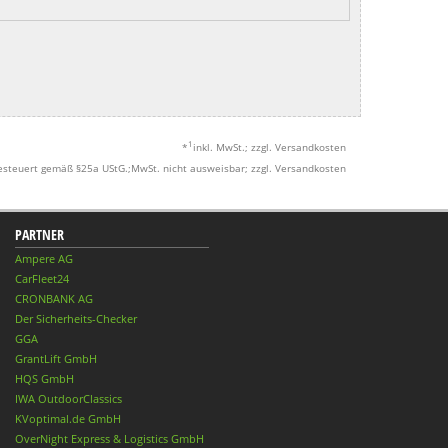
1
*
inkl. MwSt.; zzgl. Versandkosten
esteuert gemäß §25a UStG.;MwSt. nicht ausweisbar; zzgl. Versandkosten
PARTNER
Ampere AG
CarFleet24
CRONBANK AG
Der Sicherheits-Checker
GGA
GrantLift GmbH
HQS GmbH
IWA OutdoorClassics
KVoptimal.de GmbH
OverNight Express & Logistics GmbH