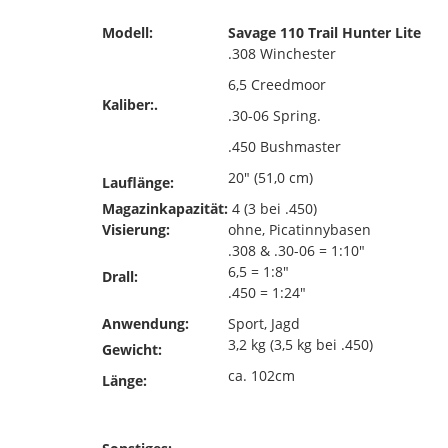
Modell:
Savage 110 Trail Hunter Lite
.308 Winchester
6,5 Creedmoor
Kaliber:.
.30-06 Spring.
.450 Bushmaster
20" (51,0 cm)
Lauflänge:
Magazinkapazität:
4 (3 bei .450)
Visierung:
ohne, Picatinnybasen
.308 & .30-06 = 1:10"
6,5 = 1:8"
Drall:
.450 = 1:24"
Anwendung:
Sport, Jagd
3,2 kg (3,5 kg bei .450)
Gewicht:
ca. 102cm
Länge: