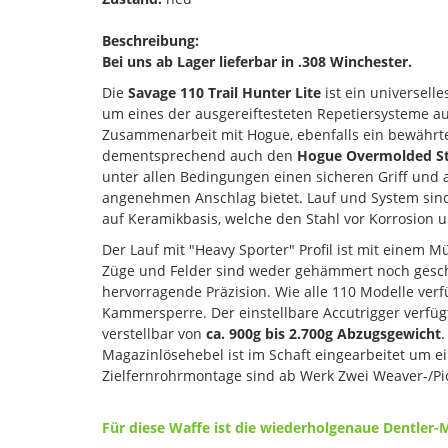
Beschreibung:
Bei uns ab Lager lieferbar in .308 Winchester.
Die
Savage 110 Trail Hunter Lite
ist ein universell
um eines der ausgereiftesteten Repetiersysteme a
Zusammenarbeit mit Hogue, ebenfalls ein bewährte
dementsprechend auch den
Hogue Overmolded S
unter allen Bedingungen einen sicheren Griff und a
angenehmen Anschlag bietet. Lauf und System si
auf Keramikbasis, welche den Stahl vor Korrosion 
Der Lauf mit "Heavy Sporter" Profil ist mit einem
Züge und Felder sind weder gehämmert noch gesc
hervorragende Präzision. Wie alle 110 Modelle verf
Kammersperre. Der einstellbare Accutrigger verfüg
verstellbar von
ca. 900g bis 2.700g Abzugsgewicht
.
Magazinlösehebel ist im Schaft eingearbeitet um e
Zielfernrohrmontage sind ab Werk Zwei Weaver-/Pi
Für diese Waffe ist die wiederholgenaue Dentler-