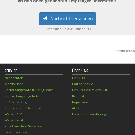
an den oben genannten Empfänger übermittelt.
Nachricht versenden
(Bitte füllen Sie alle Felder aus!)
2
*
differenzb
SERVICE
ÜBER UNS
Nachrichten
Der VDB
Merch-Shop
Partner des VDB
Vorteilsangebote für Mitglieder
Das Präsidium des VDB
Fortbildungsangebote
Kontakt
PROGUN Blog
Impressum
Jobbörse und Nachfolge
AGB
Waffen-ABC
Datenschutzerklärung
Waffenrecht
Rund um den Waffenkauf
Beschussämter