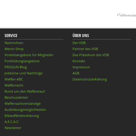
2
*
differenzb
SERVICE
ÜBER UNS
Nachrichten
Der VDB
Merch-Shop
Partner des VDB
Vorteilsangebote für Mitglieder
Das Präsidium des VDB
Fortbildungsangebote
Kontakt
PROGUN Blog
Impressum
Jobbörse und Nachfolge
AGB
Waffen-ABC
Datenschutzerklärung
Waffenrecht
Rund um den Waffenkauf
Beschussämter
Waffensachverständige
Ausbildungsmöglichkeiten
Erbwaffenblockierung
A.E.C.A.C.
Newsletter