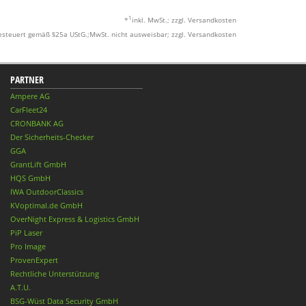
1
*
inkl. MwSt.; zzgl. Versandkosten
esteuert gemäß §25a UStG.;MwSt. nicht ausweisbar; zzgl. Versandkosten
PARTNER
Ampere AG
CarFleet24
CRONBANK AG
Der Sicherheits-Checker
GGA
GrantLift GmbH
HQS GmbH
IWA OutdoorClassics
KVoptimal.de GmbH
OverNight Express & Logistics GmbH
PiP Laser
Pro Image
ProvenExpert
Rechtliche Unterstützung
A.T.U.
BSG-Wüst Data Security GmbH