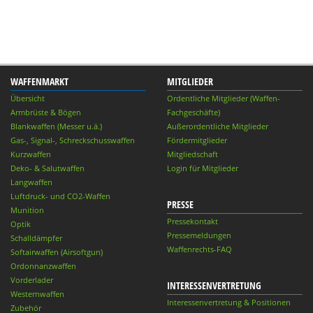
WAFFENMARKT
MITGLIEDER
Übersicht
Ordentliche Mitglieder (Waffen-
Armbrüste & Bögen
Fachgeschäfte)
Blankwaffen (Messer u.ä.)
Außerordentliche Mitglieder
Gas-, Signal-, Schreckschusswaffen
Fördermitglieder
Kurzwaffen
Mitgliedschaft
Deko- & Salutwaffen
Login für Mitglieder
Langwaffen
Luftdruck- und CO2-Waffen
PRESSE
Munition
Pressekontakt
Optik
Pressemeldungen
Schalldämpfer
Waffenrechts-FAQ
Softairwaffen (Airsoftgun)
Ordonnanzwaffen
Vorderlader
INTERESSENVERTRETUNG
Westernwaffen
Interessenvertretung & Positionen
Zubehör